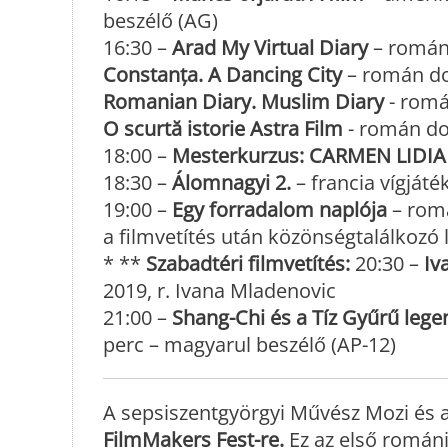
beszélő (AG)
16:30 –
Arad My Virtual Diary
– román 
Constanța. A Dancing City
– román do
Romanian Diary. Muslim Diary
- romá
O scurtă istorie Astra Film
- román do
18:00 –
Mesterkurzus: CARMEN LIDIA
18:30 –
Álomnagyi 2.
– francia vígjáték
19:00 –
Egy forradalom naplója
– romá
a filmvetítés után közönségtalálkozó
* **
Szabadtéri filmvetítés:
20:30 –
Iv
2019, r. Ivana Mladenovic
21:00 –
Shang-Chi és a Tíz Gyűrű lege
perc – magyarul beszélő (AP-12)
A sepsiszentgyörgyi Művész Mozi és 
FilmMakers Fest-re.
Ez az első románi