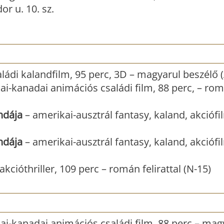
r u. 10. sz.
ládi kalandfilm, 95 perc, 3D – magyarul beszélő 
ai-kanadai animációs családi film, 88 perc, – ro
ndája
– amerikai-ausztrál fantasy, kaland, akciófi
ndája
– amerikai-ausztrál fantasy, kaland, akciófi
akcióthriller, 109 perc – román felirattal (N-15)
ai-kanadai animációs családi film, 88 perc – mag