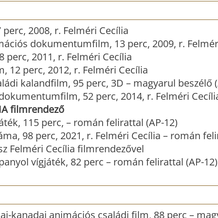
perc, 2008, r. Felméri Cecília
ciós dokumentumfilm, 13 perc, 2009, r. Felméri
 perc, 2011, r. Felméri Cecília
, 12 perc, 2012, r. Felméri Cecília
ládi kalandfilm, 95 perc, 3D – magyarul beszélő 
okumentumfilm, 52 perc, 2014, r. Felméri Cecíli
IA filmrendező
áték, 115 perc, – román felirattal (AP-12)
, 98 perc, 2021, r. Felméri Cecília – román felir
sz Felméri Cecília filmrendezővel
panyol vígjáték, 82 perc – román felirattal (AP-12)
ai-kanadai animációs családi film, 88 perc – mag