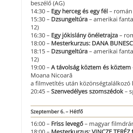
beszélő (AG)
14:30 –
Egy herceg és egy fél
– román 
15:30 –
Dzsungeltúra
– amerikai fanta
12)
16:30 –
Egy jókislány önéletrajza
– rom
18:00 –
Mesterkurzus: DANA BUNESC
18:15 –
Dzsungeltúra
– amerikai fantas
12)
19:00 –
A távolság köztem és köztem
Moana Nicoară
a filmvetítés után közönségtalálkozó
20:45 –
Szenvedélyes szomszédok
– s
Szeptember 6. – Hétfő
16:00 –
Friss levegő
– magyar filmdrám
18:00 –
Mesterkurzus: VINCZE TERÉZ f