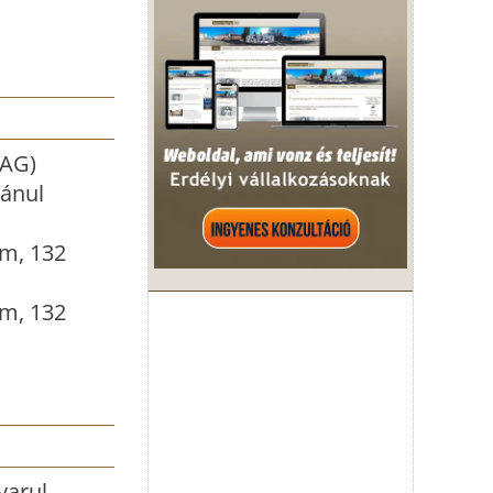
(AG)
mánul
lm, 132
lm, 132
yarul