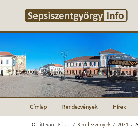
Címlap
Rendezvények
Hírek
Ön itt van:
Főlap
Rendezvények
2021
A