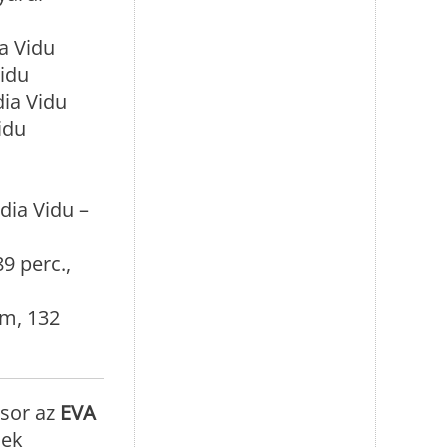
a Vidu
idu
ia Vidu
idu
dia Vidu –
9 perc.,
lm, 132
 sor az
EVA
nek