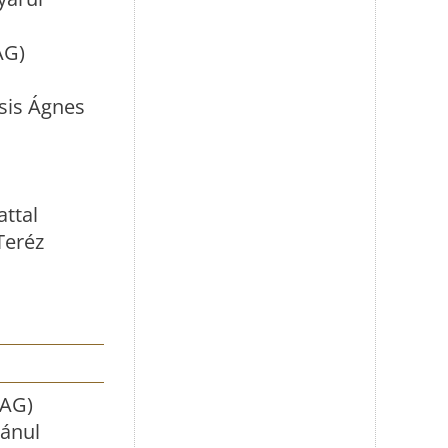
AG)
csis Ágnes
attal
Teréz
(AG)
mánul