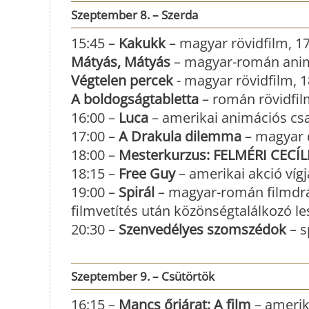
Szeptember 8. – Szerda
15:45 –
Kakukk
– magyar rövidfilm, 17 
Mátyás, Mátyás
– magyar-román animá
Végtelen percek
- magyar rövidfilm, 18
A boldogságtabletta
– román rövidfilm
16:00 –
Luca
– amerikai animációs csa
17:00 –
A Drakula dilemma
– magyar d
18:00 –
Mesterkurzus: FELMÉRI CECÍL
18:15 –
Free Guy
– amerikai akció vígj
19:00 –
Spirál
– magyar-román filmdráma
filmvetítés után közönségtalálkozó le
20:30 –
Szenvedélyes szomszédok
– s
Szeptember 9. – Csütörtök
16:15 –
Mancs őrjárat: A film
– amerik