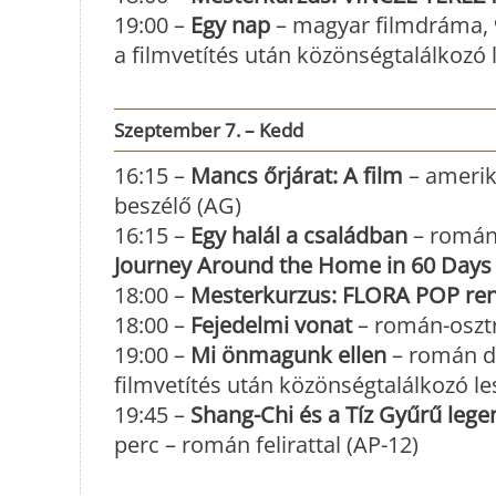
19:00 –
Egy nap
– magyar filmdráma, 99
a filmvetítés után közönségtalálkozó 
Szeptember 7. – Kedd
16:15 –
Mancs őrjárat: A film
– amerik
beszélő (AG)
16:15 –
Egy halál a családban
– román 
Journey Around the Home in 60 Days
18:00 –
Mesterkurzus: FLORA POP ren
18:00 –
Fejedelmi vonat
– román-oszt
19:00 –
Mi önmagunk ellen
– román do
filmvetítés után közönségtalálkozó le
19:45 –
Shang-Chi és a Tíz Gyűrű lege
perc – román felirattal (AP-12)