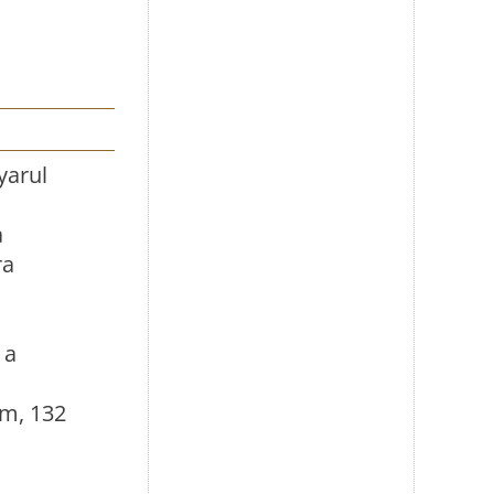
yarul
a
ra
 a
lm, 132