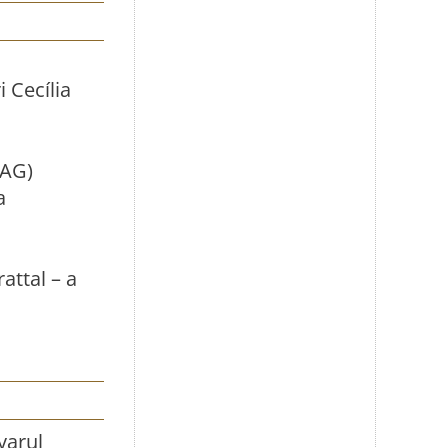
 Cecília
(AG)
a
attal – a
yarul