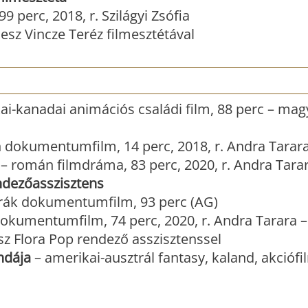
 perc, 2018, r. Szilágyi Zsófia
lesz Vincze Teréz filmesztétával
ai-kanadai animációs családi film, 88 perc – mag
dokumentumfilm, 14 perc, 2018, r. Andra Tarar
– román filmdráma, 83 perc, 2020, r. Andra Tara
dezőasszisztens
rák dokumentumfilm, 93 perc (AG)
kumentumfilm, 74 perc, 2020, r. Andra Tarara –
sz Flora Pop rendező asszisztenssel
ndája
– amerikai-ausztrál fantasy, kaland, akciófi