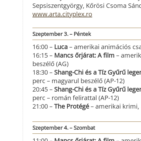
Sepsiszentgyörgy, Kőrösi Csoma Sándo
www.arta.cityplex.ro
Szeptember 3. – Péntek
16:00 –
Luca
– amerikai animációs csa
16:15 –
Mancs őrjárat: A film
– amerik
beszélő (AG)
18:30 –
Shang-Chi és a Tíz Gyűrű lege
perc – magyarul beszélő (AP-12)
20:45 –
Shang-Chi és a Tíz Gyűrű lege
perc – román felirattal (AP-12)
21:00 –
The Protégé
– amerikai krimi, 
Szeptember 4. – Szombat
11:00 –
Mancs őrjárat: A film
– amerik