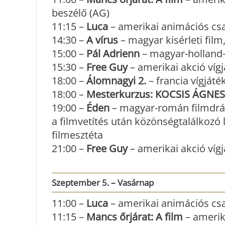
beszélő (AG)
11:15 –
Luca
– amerikai animációs csa
14:30 –
A vírus
– magyar kisérleti film
15:00 –
Pál Adrienn
– magyar-holland-o
15:30 –
Free Guy
– amerikai akció vígj
18:00 –
Álomnagyi 2.
– francia vígjáték
18:00 –
Mesterkurzus: KOCSIS ÁGNES
19:00 –
Éden
– magyar-román filmdráma
a filmvetítés után közönségtalálkozó 
filmesztéta
21:00 –
Free Guy
– amerikai akció vígj
Szeptember 5. – Vasárnap
11:00 –
Luca
– amerikai animációs csa
11:15 –
Mancs őrjárat: A film
– amerik