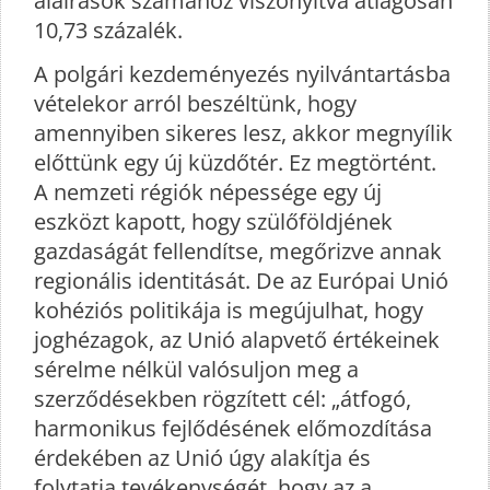
aláírások számához viszonyítva átlagosan
10,73 százalék.
A polgári kezdeményezés nyilvántartásba
vételekor arról beszéltünk, hogy
amennyiben sikeres lesz, akkor megnyílik
előttünk egy új küzdőtér. Ez megtörtént.
A nemzeti régiók népessége egy új
eszközt kapott, hogy szülőföldjének
gazdaságát fellendítse, megőrizve annak
regionális identitását. De az Európai Unió
kohéziós politikája is megújulhat, hogy
joghézagok, az Unió alapvető értékeinek
sérelme nélkül valósuljon meg a
szerződésekben rögzített cél: „átfogó,
harmonikus fejlődésének előmozdítása
érdekében az Unió úgy alakítja és
folytatja tevékenységét, hogy az a