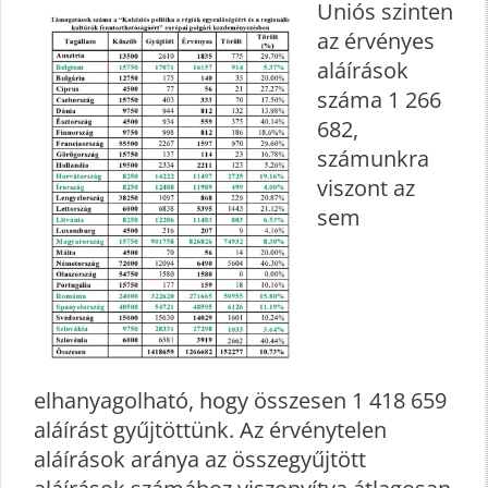
Uniós szinten
az érvényes
aláírások
száma 1 266
682,
számunkra
viszont az
sem
elhanyagolható, hogy összesen 1 418 659
aláírást gyűjtöttünk. Az érvénytelen
aláírások aránya az összegyűjtött