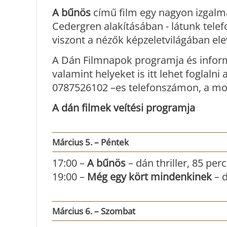
A bűnös
című film egy nagyon izgalma
Cedergren alakításában - látunk tele
viszont a nézők képzeletvilágában e
A Dán Filmnapok programja és inform
valamint helyeket is itt lehet foglalni
0787526102 –es telefonszámon, a mozi
A dán filmek veítési programja
Március 5. – Péntek
17:00 –
A bűnös
– dán thriller, 85 perc
19:00 –
Még egy kört mindenkinek
– d
Március 6. – Szombat