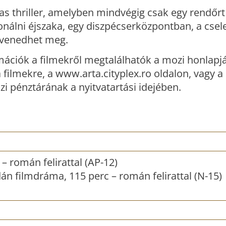
s thriller, amelyben mindvégig csak egy rendőrt 
fonálni éjszaka, egy diszpécserközpontban, a cs
levenedhet meg.
ációk a filmekről megtalálhatók a mozi honlapj
 a filmekre, a www.arta.cityplex.ro oldalon, vagy a
 pénztárának a nyitvatartási idejében.
 – román felirattal (AP-12)
án filmdráma, 115 perc – román felirattal (N-15)