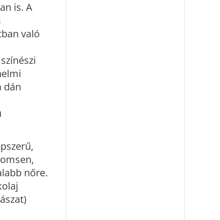
an is. A
s
tban való
színészi
nelmi
a dán
ú
pszerű,
Thomsen,
alabb nőre.
olaj
ászat)