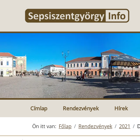
Címlap
Rendezvények
Hírek
Ön itt van:
Főlap
Rendezvények
2021
D