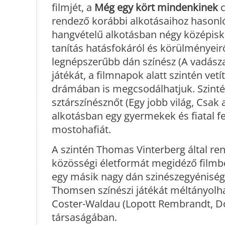
filmjét, a
Még egy kört mindenkinek
c
rendező korábbi alkotásaihoz hasonlóa
hangvételű alkotásban négy középiskol
tanítás hatásfokáról és körülményeirő
legnépszerűbb dán színész (A vadászat
játékát, a filmnapok alatt szintén ve
drámában is megcsodálhatjuk. Szintén
sztárszínésznőt (Egy jobb világ, Csak 
alkotásban egy gyermekek és fiatal f
mostohafiát.
A szintén Thomas Vinterberg által re
közösségi életformát megidéző filmben
egy másik nagy dán szinészegyéniség 
Thomsen színészi játékát méltányolh
Coster-Waldau (Lopott Rembrandt, Do
társaságában.