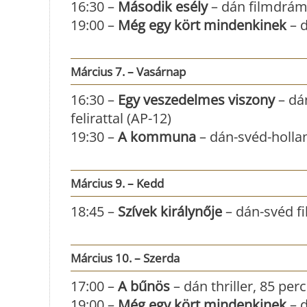
16:30 –
Második esély
– dán filmdráma
19:00 –
Még egy kört mindenkinek
– d
Március 7. – Vasárnap
16:30 –
Egy veszedelmes viszony
– dá
felirattal (AP-12)
19:30 –
A kommuna
– dán-svéd-hollan
Március 9. – Kedd
18:45 –
Szívek királynője
– dán-svéd fi
Március 10. – Szerda
17:00 –
A bűnös
– dán thriller, 85 perc
19:00 –
Még egy kört mindenkinek
– d