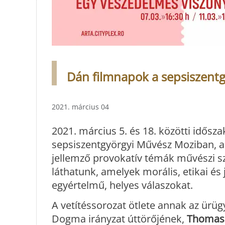
Dán filmnapok a sepsiszent
2021. március 04
2021. március 5. és 18. közötti idős
sepsiszentgyörgyi Művész Moziban, a
jellemző provokatív témák művészi s
láthatunk, amelyek morális, etikai é
egyértelmű, helyes válaszokat.
A vetítéssorozat ötlete annak az ürü
Dogma irányzat úttörőjének,
Thomas 