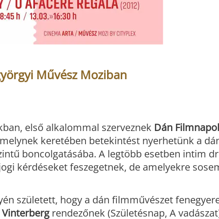
györgyi Művész Moziban
zakban, első alkalommal szerveznek
Dán Filmnapo
melynek keretében betekintést nyerhetünk a dán
zintű boncolgatásába. A legtöbb esetben intim 
s jogi kérdéseket feszegetnek, de amelyekre sos
gyén született, hogy a dán filmművészet fenegyer
Vinterberg
rendezőnek (Születésnap, A vadászat)