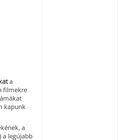
kat
a
 filmekre
drámákat
em kapunk
ekének, a
 a legújabb