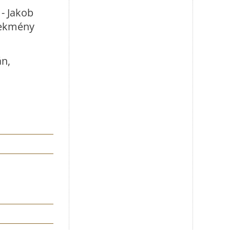
- Jakob
elekmény
án,