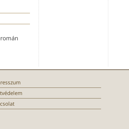
– román
resszum
tvédelem
csolat