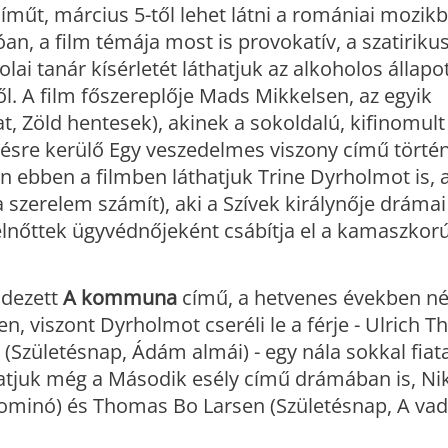
íműt, március 5-től lehet látni a romániai mozikb
n, a film témája most is provokatív, a szatiriku
ai tanár kísérletét láthatjuk az alkoholos állapo
l. A film főszereplője Mads Mikkelsen, az egyik
, Zöld hentesek), akinek a sokoldalú, kifinomult 
títésre kerülő Egy veszedelmes viszony című törté
 ebben a filmben láthatjuk Trine Dyrholmot is, 
a szerelem számít), aki a Szívek királynője drámai
elnőttek ügyvédnőjeként csábítja el a kamaszkor
ndezett
A kommuna
című, a hetvenes években né
, viszont Dyrholmot cseréli le a férje - Ulrich 
(Születésnap, Ádám almái) - egy nála sokkal fiat
atjuk még a Második esély című drámában is, Nik
minó) és Thomas Bo Larsen (Születésnap, A vad