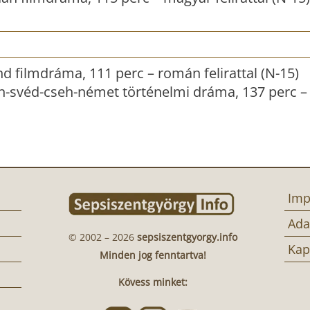
d filmdráma, 111 perc – román felirattal (N-15)
n-svéd-cseh-német történelmi dráma, 137 perc 
Imp
Ada
© 2002 – 2026
sepsiszentgyorgy.info
Kap
Minden jog fenntartva!
Kövess minket: