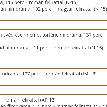
, 115 perc – román felirattal (N-15)
án filmdráma, 102 perc – magyar felirattal (N-15)
n-svéd-cseh-német történelmi dráma, 137 perc 
d filmdráma, 111 perc – román felirattal (N-15)
lmdráma, 127 perc – román felirattal (IM-18)
 – román felirattal (AP-12)
án filmdráma, 115 perc – magyar felirattal (N-15)