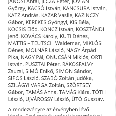
JÁNOSI Antal, JECZA Péter, JOVIÁN
György, KACSÓ István, KANCSURA István,
KATZ András, KAZAR Vasile, KAZINCZY
Gábor, KEREKES Gyöngyi, KIS Béla,
KOCSIS Előd, KONCZ István, KOSZTÁNDI
Jenő, KOVÁCS Károly, KUTI Dénes,
MATTIS – TEUTSCH Waldemar, MIKLÓSI
Dénes, MOLNÁR László, NAGY Árpád
Pika, NAGY Pál, ONUCSÁN Miklós, ORTH
István, PUSZTAI Péter, RÁKOSFALVY
Zsuzsi, SIMÓ Enikő, SIMON Sándor,
SIPOS László, SZABÓ Zoltán Judóka,
SZILÁGYI VARGA Zoltán, SZÖRTSEY
Gábor, TAMÁS Anna, TAMÁS Klára, TÓTH
László, UJVÁROSSY László, ÜTŐ Gusztáv.
A rendezvényre az érvényben lévő