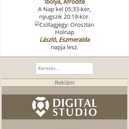
Ibolya, Afrodité
A Nap kel 05:33-kor,
nyugszik 20:19-kor.
Holnap
László, Eszmeralda
napja lesz.
Keresés...
Reklám