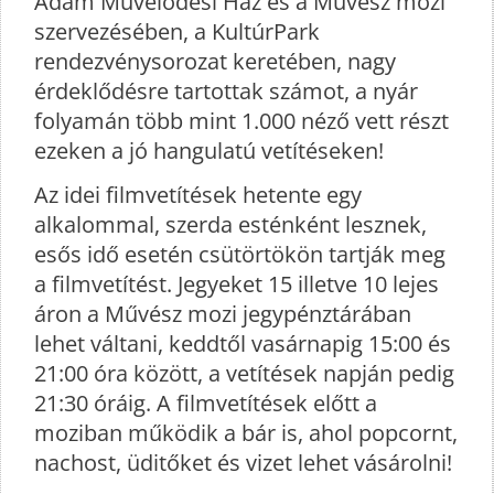
Ádám Művelődési Ház és a Művész mozi
szervezésében, a KultúrPark
rendezvénysorozat keretében, nagy
érdeklődésre tartottak számot, a nyár
folyamán több mint 1.000 néző vett részt
ezeken a jó hangulatú vetítéseken!
Az idei filmvetítések hetente egy
alkalommal, szerda esténként lesznek,
esős idő esetén csütörtökön tartják meg
a filmvetítést. Jegyeket 15 illetve 10 lejes
áron a Művész mozi jegypénztárában
lehet váltani, keddtől vasárnapig 15:00 és
21:00 óra között, a vetítések napján pedig
21:30 óráig. A filmvetítések előtt a
moziban működik a bár is, ahol popcornt,
nachost, üditőket és vizet lehet vásárolni!