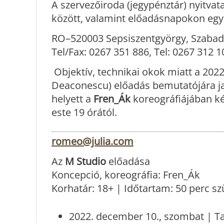
A szervezőiroda (jegypénztár) nyitvat
között, valamint előadásnapokon egy 
RO–520003 Sepsiszentgyörgy, Szabads
Tel/Fax: 0267 351 886, Tel: 0267 312 
Objektív, technikai okok miatt a 202
Deaconescu) előadás bemutatójára ja
helyett a
Fren_Ák
koreográfiájában k
este 19 órától.
romeo@julia.com
Az
M Studio
előadása
Koncepció, koreográfia: Fren_Ák
Korhatár: 18+ | Időtartam: 50 perc sz
2022. december 10., szombat | Ta