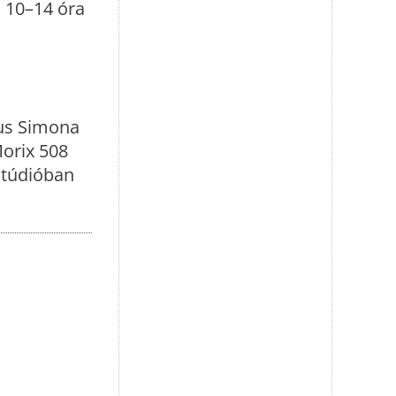
n 10–14 óra
us Simona
orix 508
stúdióban