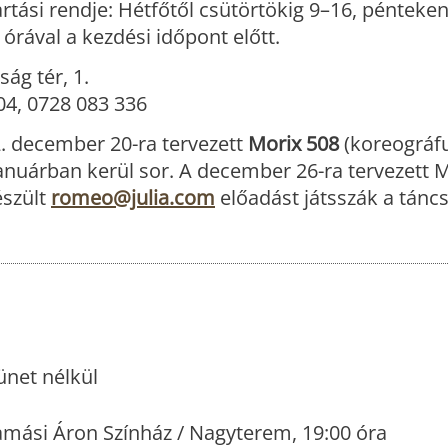
artási rendje: Hétfőtől csütörtökig 9–16, pénteke
órával a kezdési időpont előtt.
ág tér, 1.
104, 0728 083 336
2. december 20-ra tervezett
Morix 508
(koreográf
nuárban kerül sor. A december 26-ra tervezett M
észült
romeo@julia.com
előadást játsszák a tánc
ünet nélkül
mási Áron Színház / Nagyterem, 19:00 óra