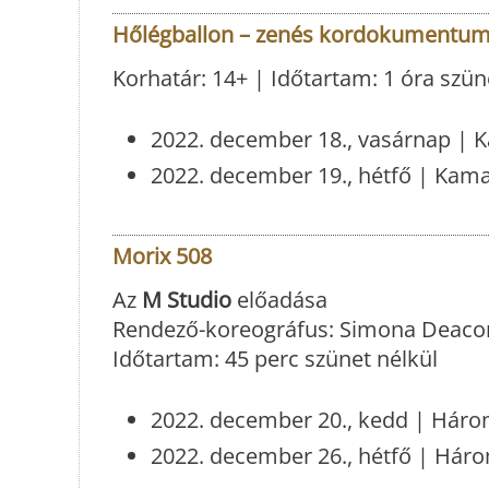
Hőlégballon – zenés kordokumentu
Korhatár: 14+ | Időtartam: 1 óra szün
2022. december 18., vasárnap | 
2022. december 19., hétfő | Kama
Morix 508
Az
M Studio
előadása
Rendező-koreográfus: Simona Deaco
Időtartam: 45 perc szünet nélkül
2022. december 20., kedd | Háro
2022. december 26., hétfő | Háro