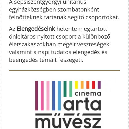
A sepsiszentgyörgyi unitárius
egyházközségben szombatonként
felnőtteknek tartanak segítő csoportokat.
Az
Elengedéseink
hetente megtartott
önleltáros nyitott csoport a különböző
életszakaszokban megélt veszteségek,
valamint a napi tudatos elengedés és
beengedés témáit feszegeti.