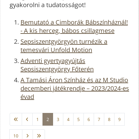
gyakorolni a tudatosságot!
Bemutató a Cimborák Bábszínháznál!
- A kis herceg, bábos csillagmese
Sepsiszentgyörgyön turnézik a
temesvári Unfold Motion
Adventi gyertyagyújtás
Sepsiszentgyörgy Főterén
A Tamási Áron Színház és az M Studio
decemberi játékrendje – 2023/2024-es
évad
1
2
3
4
5
6
7
8
9
10