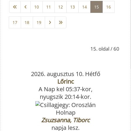
10
11
12
13
14
15
16
17
18
19
15. oldal / 60
2026. augusztus 10. Hétfő
Lőrinc
A Nap kel 05:37-kor,
nyugszik 20:14-kor.
Holnap
Zsuzsanna, Tiborc
napja lesz.