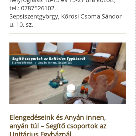
tel.: 0787526102.
Sepsiszentgyörgy, Kőrösi Csoma Sándor
u. 10. sz.
Elengedéseink és Anyán innen,
anyán túl – Segítő csoportok az
Unitárius Egyháznál