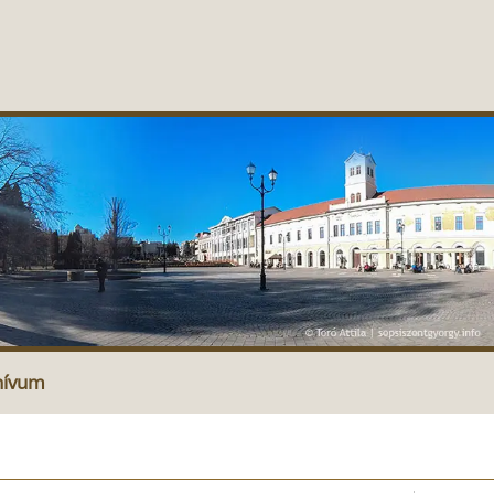
hívum
a