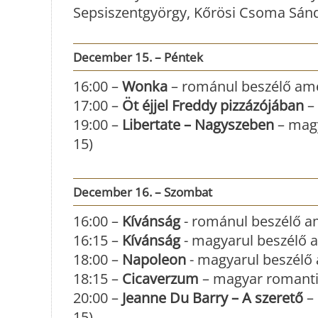
Sepsiszentgyörgy, Kőrösi Csoma Sándo
December 15. – Péntek
16:00 –
Wonka
– románul beszélő amer
17:00 –
Öt éjjel Freddy pizzázójában
– 
19:00 –
Libertate – Nagyszeben
– magy
15)
December 16. – Szombat
16:00 –
Kívánság
- románul beszélő am
16:15 –
Kívánság
- magyarul beszélő a
18:00 –
Napoleon
- magyarul beszélő 
18:15 –
Cicaverzum
– magyar romantik
20:00 –
Jeanne Du Barry – A szerető
– 
15)