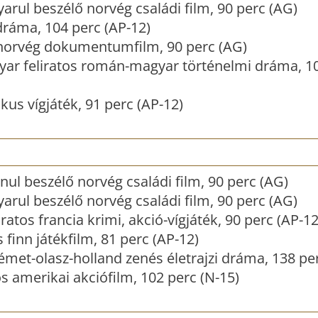
arul beszélő norvég családi film, 90 perc (AG)
ráma, 104 perc (AP-12)
 norvég dokumentumfilm, 90 perc (AG)
ar feliratos román-magyar történelmi dráma, 10
us vígjáték, 91 perc (AP-12)
ul beszélő norvég családi film, 90 perc (AG)
arul beszélő norvég családi film, 90 perc (AG)
ratos francia krimi, akció-vígjáték, 90 perc (AP-12
 finn játékfilm, 81 perc (AP-12)
émet-olasz-holland zenés életrajzi dráma, 138 per
s amerikai akciófilm, 102 perc (N-15)