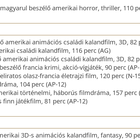
magyarul beszélő amerikai horror, thriller, 110 p
ő amerikai animációs családi kalandfilm, 3D, 82 
ikai családi kalandfilm, 116 perc (AG)
 amerikai animációs családi kalandfilm, 3D, 82 p
eszélő francia krimi, akció-vígjáték, 90 perc (AP-
liratos olasz-francia életrajzi film, 120 perc (N-1
ráma, 104 perc (AP-12)
merikai történelmi, háborús filmdráma, 157 perc 
 finn játékfilm, 81 perc (AP-12)
erikai 3D-s animációs kalandfilm, fantasy, 90 pe