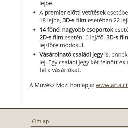
lejbe.
A
premier előtti vetítések
esetébe
18 lejbe,
3D-s film
esetében 22 lej
14 főnél nagyobb csoportok
eseté
2D-s film
esetén10 lej/fő,
3D-s fil
lej/főre módosul.
Vásárolható családi jegy
is, ennek
lej. Egy családi jegy két felnőtt
fel a vásárlókat.
A Művész Mozi honlapja:
www.arta.ci
Címlap