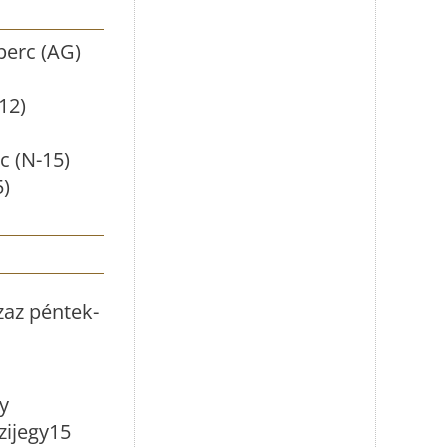
perc (AG)
12)
c (N-15)
5)
zaz péntek-
y
zijegy15