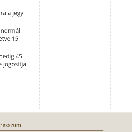
a a jegy
r normál
letve 15
pedig 45
 jogosítja
resszum