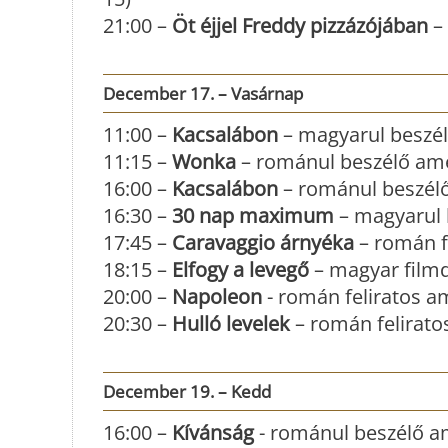
21:00 –
Öt éjjel Freddy pizzázójában
– 
December 17. – Vasárnap
11:00 –
Kacsalábon
– magyarul beszél
11:15 –
Wonka
– románul beszélő amer
16:00 –
Kacsalábon
– románul beszélő
16:30 –
30 nap maximum
– magyarul b
17:45 –
Caravaggio árnyéka
– román fe
18:15 –
Elfogy a levegő
– magyar filmd
20:00 –
Napoleon
- román feliratos a
20:30 –
Hulló levelek
– román feliratos
December 19. – Kedd
16:00 –
Kívánság
- románul beszélő am