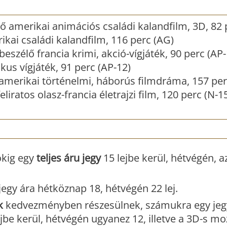
ő amerikai animációs családi kalandfilm, 3D, 82 
ikai családi kalandfilm, 116 perc (AG)
eszélő francia krimi, akció-vígjáték, 90 perc (AP-
us vígjáték, 91 perc (AP-12)
amerikai történelmi, háborús filmdráma, 157 per
liratos olasz-francia életrajzi film, 120 perc (N-1
kig egy
teljes áru jegy
15 lejbe kerül, hétvégén, a
jegy ára hétköznap 18, hétvégén 22 lej.
k
kedvezményben részesülnek, számukra egy jeg
jbe kerül, hétvégén ugyanez 12, illetve a 3D-s mo