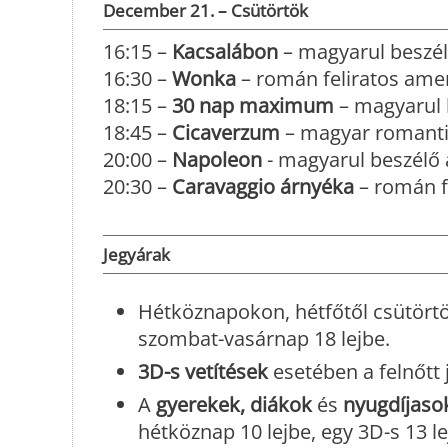
December 21. – Csütörtök
16:15 –
Kacsalábon
– magyarul beszél
16:30 –
Wonka
– román feliratos amer
18:15 –
30 nap maximum
– magyarul b
18:45 –
Cicaverzum
– magyar romantik
20:00 –
Napoleon
- magyarul beszélő 
20:30 –
Caravaggio árnyéka
– román fe
Jegyárak
Hétköznapokon, hétfőtől csütörtö
szombat-vasárnap 18 lejbe.
3D-s vetítések
esetében a felnőtt 
A
gyerekek, diákok
és
nyugdíjaso
hétköznap 10 lejbe, egy 3D-s 13 le