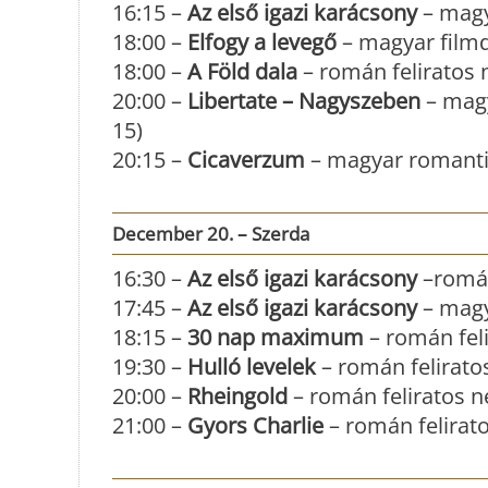
16:15 –
Az első igazi karácsony
– magy
18:00 –
Elfogy a levegő
– magyar filmd
18:00 –
A Föld dala
– román feliratos
20:00 –
Libertate – Nagyszeben
– magy
15)
20:15 –
Cicaverzum
– magyar romantik
December 20. – Szerda
16:30 –
Az első igazi karácsony
–román
17:45 –
Az első igazi karácsony
– magy
18:15 –
30 nap maximum
– román feli
19:30 –
Hulló levelek
– román feliratos
20:00 –
Rheingold
– román feliratos n
21:00 –
Gyors Charlie
– román felirato