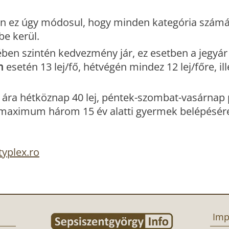
n ez úgy módosul, hogy minden kategória számár
be kerül.
ben szintén kedvezmény jár, ez esetben a jegyá
m
esetén 13 lej/fő, hétvégén mindez 12 lej/főre, il
 ára hétköznap 40 lej, péntek-szombat-vasárnap 
 és maximum három 15 év alatti gyermek belépésére
typlex.ro
Imp