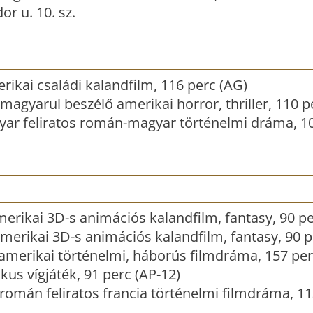
r u. 10. sz.
ikai családi kalandfilm, 116 perc (AG)
magyarul beszélő amerikai horror, thriller, 110 p
ar feliratos román-magyar történelmi dráma, 10
erikai 3D-s animációs kalandfilm, fantasy, 90 pe
merikai 3D-s animációs kalandfilm, fantasy, 90 p
amerikai történelmi, háborús filmdráma, 157 per
us vígjáték, 91 perc (AP-12)
román feliratos francia történelmi filmdráma, 11