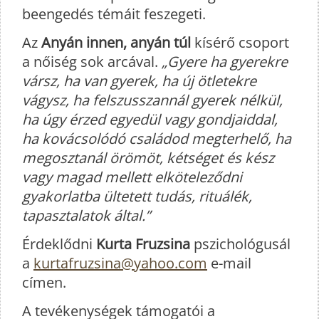
beengedés témáit feszegeti.
Az
Anyán innen, anyán túl
kísérő csoport
a nőiség sok arcával.
„Gyere ha gyerekre
vársz, ha van gyerek, ha új ötletekre
vágysz, ha felszusszannál gyerek nélkül,
ha úgy érzed egyedül vagy gondjaiddal,
ha kovácsolódó családod megterhelő, ha
megosztanál örömöt, kétséget és kész
vagy magad mellett elköteleződni
gyakorlatba ültetett tudás, rituálék,
tapasztalatok által.”
Érdeklődni
Kurta Fruzsina
pszichológusál
a
kurtafruzsina@yahoo.com
e-mail
címen.
A tevékenységek támogatói a