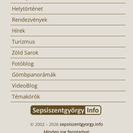
Helytörténet
Rendezvények
Hírek
Turizmus
Zöld Sarok
Fotóblog
Gömbpanorámák
VideoBlog
Témakörök
© 2002 – 2026
sepsiszentgyorgy.info
Minden jog fenntartva!