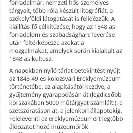
forradalmár, nemzeti hős személyes
tárgyait, több róla készült litográfiát, a
székelyföldi látogatását is felidézzük. A
kiállítás fő célkitűzése, hogy az 1848-as
forradalom és szabadságharc leverése
után feltérképezze azokat a
mozgalmakat, amelyek során kialakult az
1848-as kultusz.
A napokban nyíló tárlat betekintést nyújt
az 1848-49-es kolozsvári Ereklyemúzeum
történetébe, az alapításától kezdve, a
gyűjtemény gyarapodásán át (legdicsőbb
korszakában 5000 műtárgyat számlált!), a
szétszóratáson át, a jelenkori állapotokig.
Feleleveníti az ereklyemúzeumért legtöbb
áldozatot hozó múzeumőrök