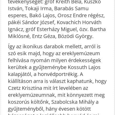
tevékenységét: gróf Kreith Béla, Kuszkó
István, Tokaji Irma, Barabás Samu
esperes, Bakó Lajos, Orosz Endre régész,
pákéi Sándor József, Kovachich Horváth
Ignácz, gróf Esterházy Miguel, özv. Bartha
Miklósné, Entz Géza, Bözödi György.
Így az ikonikus darabok mellett, arról is
szó esik majd, hogy az ereklyemúzeum
felhívása nyomán milyen érdekességek
kerültek a gyűjteménybe Kossuth Lajos
kalapjától, a honvédportrékig. A
kiállításon arra is választ kaphatunk, hogy
Czetz Krisztina mit írt levelében az
ereklyemúzeumnak, mit könnyezett meg
koszorús költőnk, Szabolcska Mihály a
gyűjteményből, hány évesen kötött