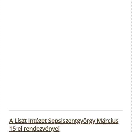
A Liszt Intézet Sepsiszentgyörgy Március
15-ei rendezvényei