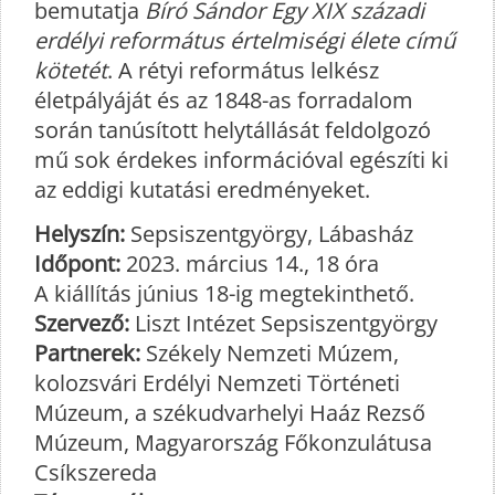
bemutatja
Bíró Sándor Egy XIX századi
erdélyi református értelmiségi élete című
kötetét
. A rétyi református lelkész
életpályáját és az 1848-as forradalom
során tanúsított helytállását feldolgozó
mű sok érdekes információval egészíti ki
az eddigi kutatási eredményeket.
Helyszín:
Sepsiszentgyörgy, Lábasház
Időpont:
2023. március 14., 18 óra
A kiállítás június 18-ig megtekinthető.
Szervező:
Liszt Intézet Sepsiszentgyörgy
Partnerek:
Székely Nemzeti Múzem,
kolozsvári Erdélyi Nemzeti Történeti
Múzeum, a székudvarhelyi Haáz Rezső
Múzeum, Magyarország Főkonzulátusa
Csíkszereda