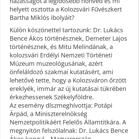
házasságot a legidősebb honvéd és mi
helyett osztotta a Kolozsvári Fűvészkert
Bartha Miklós ibolyáit?
Külön köszönettel tartozunk: Dr. Lukács
Bence Ákos történésznek, Demeter Lajos
történésznek, és Mitu Melindának, a
kolozsvári Erdélyi Nemzeti Történeti
Múzeum muzeológusának, azért
önfeláldozó szakmai kutatásért, ami
lehetővé tette, hogy a Kolozsváron őrzött
ereklyék, immár az új kutatásai tükrében
érkezhessenek Székelyföldre.
Az esemény díszmeghívottja: Potápi
Árpád, a Miniszterelnökség
Nemzetpolitikáért Felelős Államtitkára. A
megnyitón felszólalnak: Dr. Lukács Bence
Ákos konzul – Magyarország