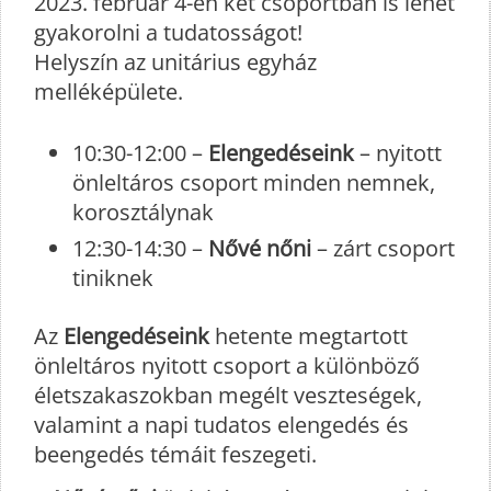
2023. február 4-én két csoportban is lehet
gyakorolni a tudatosságot!
Helyszín az unitárius egyház
melléképülete.
10:30-12:00 –
Elengedéseink
– nyitott
önleltáros csoport minden nemnek,
korosztálynak
12:30-14:30 –
Nővé nőni
– zárt csoport
tiniknek
Az
Elengedéseink
hetente megtartott
önleltáros nyitott csoport a különböző
életszakaszokban megélt veszteségek,
valamint a napi tudatos elengedés és
beengedés témáit feszegeti.