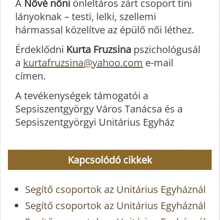
A
Nővé nőni
önleltáros zárt csoport tini
lányoknak – testi, lelki, szellemi
hármassal közelítve az épülő női léthez.
Érdeklődni
Kurta Fruzsina
pszichológusál
a
kurtafruzsina@yahoo.com
e-mail
címen.
A tevékenységek támogatói a
Sepsiszentgyörgy Város Tanácsa és a
Sepsiszentgyörgyi Unitárius Egyház
Kapcsolódó cikkek
Segítő csoportok az Unitárius Egyháznál
Segítő csoportok az Unitárius Egyháznál