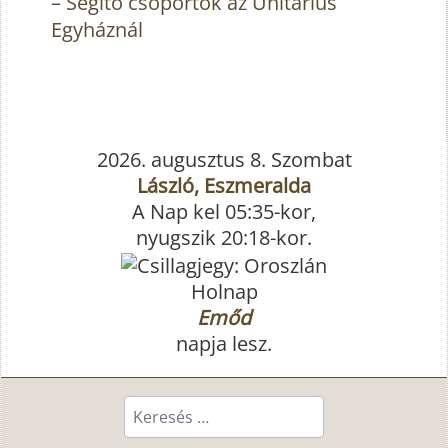
– Segítő csoportok az Unitárius
Egyháznál
2026. augusztus 8. Szombat
László, Eszmeralda
A Nap kel 05:35-kor,
nyugszik 20:18-kor.
Holnap
Emőd
napja lesz.
Keresés...