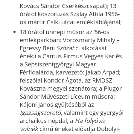
Kovács Sándor Cserkészcsapat); 13
órától koszorúzás Szalay Attila 1956-
os mártír Csíki utcai emléktáblájánál;
18 órától ünnepi műsor az ’56-os
emlékparkban: Vörösmarty Mihály –
Egressy Béni
Szózat
c. alkotását
énekli a Cantus Firmus Vegyes Kar és
a Sepsiszentgyörgyi Magyar
Férfidalárda, karvezető: Jakab Árpád;
felszólal Kondor Ágota, az RMDSZ
Kovászna megyei szenátora; a Plugor
Sándor Művészeti Líceum műsora:
Kájoni János gyűjtéséből az
Igazságszerető
, valamint egy gyergyói
archaikus népdal, a
Ha folyóvíz
volnék
című éneket előadja Dobolyi-