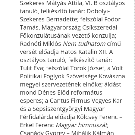
Szekeres Mátyás Attila, VI. B osztályos
tanuló, felkészítő tanár: Dobolyi-
Szekeres Bernadette; felszólal Fodor
Tamás, Magyarország Csíkszeredai
Főkonzulátusának vezető konzulja;
Radnóti Miklós
Nem tudhatom
című
versét előadja Hatos Katalin XII. A
osztályos tanuló, felkészítő tanár:
Tulit Éva; felszólal Török József, a Volt
Politikai Foglyok Szövetsége Kovászna
megyei szervezetének elnöke; áldást
mond Dénes Előd református
esperes; a Cantus Firmus Vegyes Kar
és a Sepsiszentgyörgyi Magyar
Férfidalárda előadja Kölcsey Ferenc –
Erkel Ferenc
Magyar himnuszát
,
Csanády György – Mihálik Kálmán