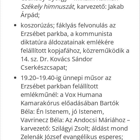
Székely himnuszát
, karvezető: Jakab
Árpád;
koszorúzás; fáklyás felvonulás az
Erzsébet parkba, a kommunista
diktatúra áldozatainak emlékére
felállított kopjafához, közreműködik a
14. sz. Dr. Kovács Sándor
Cserkészcsapat;
19.20–19.40-ig ünnepi műsor az
Erzsébet parkban felállított
emlékműnél: a Vox Humana
Kamarakórus előadásában Bartók
Béla: Én Istenem, jó Istenem,
Vavrinecz Béla: Az Andocsi Máriához –
karvezető: Szilágyi Zsolt; áldást mond
Zelenák József evangélikus esperes;