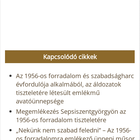
Kapcsolódó cikkek
Az 1956-os forradalom és szabadságharc
évfordulója alkalmából, az áldozatok
tiszteletére létesült emlékmű
avatóünnepsége
Megemlékezés Sepsiszentgyörgyön az
1956-os forradalom tiszteletére
„Nekünk nem szabad feledni” – Az 1956-
os forradalomra emlékező ünnepi műsor