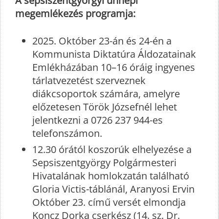
A sepsiszentgyörgyi ünnepi
megemlékezés programja:
2025. Október 23-án és 24-én a
Kommunista Diktatúra Áldozatainak
Emlékházában 10–16 óráig ingyenes
tárlatvezetést szerveznek
diákcsoportok számára, amelyre
előzetesen Török Józsefnél lehet
jelentkezni a 0726 237 944-es
telefonszámon.
12.30 órától koszorúk elhelyezése a
Sepsiszentgyörgy Polgármesteri
Hivatalának homlokzatán található
Gloria Victis-táblánál, Aranyosi Ervin
Október 23. című versét elmondja
Koncz Dorka cserkész (14. sz. Dr.