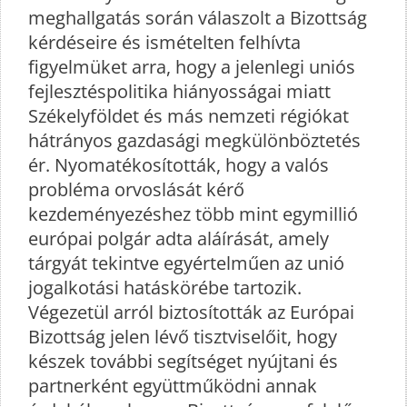
meghallgatás során válaszolt a Bizottság
kérdéseire és ismételten felhívta
figyelmüket arra, hogy a jelenlegi uniós
fejlesztéspolitika hiányosságai miatt
Székelyföldet és más nemzeti régiókat
hátrányos gazdasági megkülönböztetés
ér. Nyomatékosították, hogy a valós
probléma orvoslását kérő
kezdeményezéshez több mint egymillió
európai polgár adta aláírását, amely
tárgyát tekintve egyértelműen az unió
jogalkotási hatáskörébe tartozik.
Végezetül arról biztosították az Európai
Bizottság jelen lévő tisztviselőit, hogy
készek további segítséget nyújtani és
partnerként együttműködni annak