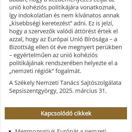
unió kohéziós politikájára vonatkoznak,
így indokolatlan és nem kívánatos annak
„kisebbségi keretezést” adni. Ez is jelzi,
hogy a szervezők valódi áttörést értek el
azzal, hogy az Európai Unió Bírósága – a
Bizottság ellen öt éve megnyert perükben
– egyértelműen az unió kohéziós
politikájának rendszerében helyezte el a
„nemzeti régiók” fogalmát.
A Székely Nemzeti Tanács Sajtószolgálata
Sepsiszentgyörgy, 2025. március 31.
Kapcsolódó cikkek
Megmozgatjuk Európát a nemzeti