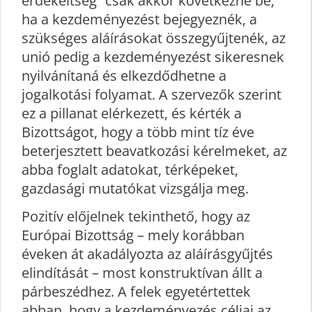
érdekeltség” csak akkor következne be,
ha a kezdeményezést bejegyeznék, a
szükséges aláírásokat összegyűjtenék, az
unió pedig a kezdeményezést sikeresnek
nyilvánítaná és elkezdődhetne a
jogalkotási folyamat. A szervezők szerint
ez a pillanat elérkezett, és kérték a
Bizottságot, hogy a több mint tíz éve
beterjesztett beavatkozási kérelmeket, az
abba foglalt adatokat, térképeket,
gazdasági mutatókat vizsgálja meg.
Pozitív előjelnek tekinthető, hogy az
Európai Bizottság – mely korábban
éveken át akadályozta az aláírásgyűjtés
elindítását – most konstruktívan állt a
párbeszédhez. A felek egyetértettek
abban, hogy a kezdeményezés céljai az