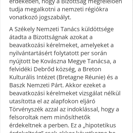
érdekében, hogy a Bizottság megfelelően
tudja megalkotni a nemzeti régiókra
vonatkozó jogszabályt.
A Székely Nemzeti Tanács küldöttsége
átadta a Bizottságnak azokat a
beavatkozási kérelmeket, amelyeket a
nyilvántartásért folytatott per során
nyújtott be Kovászna Megye Tanácsa, a
felvidéki Debrőd község, a Breton
Kulturális Intézet (Bretagne Réunie) és a
Baszk Nemzeti Párt. Akkor ezeket a
beavatkozási kérelmeket vizsgálat nélkül
utasította el az alapfokon eljáró
Törvényszék azzal az indoklással, hogy a
felsoroltak nem minősíthetők
érdekeltnek a perben. Ez a „hipotetikus