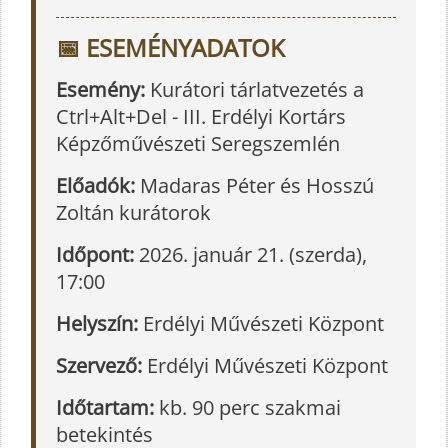
📅 ESEMÉNYADATOK
Esemény:
Kurátori tárlatvezetés a
Ctrl+Alt+Del - III. Erdélyi Kortárs
Képzőművészeti Seregszemlén
Előadók:
Madaras Péter és Hosszú
Zoltán kurátorok
Időpont:
2026. január 21. (szerda),
17:00
Helyszín:
Erdélyi Művészeti Központ
Szervező:
Erdélyi Művészeti Központ
Időtartam:
kb. 90 perc szakmai
betekintés