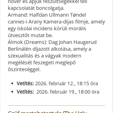
nővér és apjuk feszültségekkel teli
kapcsolatát boncolgatja.
Armand: Halfdan Ullmann Tøndel
cannes-i Arany Kamera-díjas filmje, amely
egy iskolai incidens körüli morális
útvesztőt mutat be.
Álmok (Dreams): Dag Johan Haugerud
Berlinálén díjazott alkotása, amely a
szexualitás és a vágyak modern
megélését feszegeti meglepő
őszinteséggel.
Vetítés:
2026. február 12., 18:15 óra
Vetítés:
2026. február 19., 18:00 óra