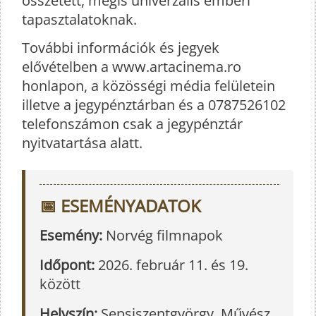
összetett, mégis univerzális emberi
tapasztalatoknak.
További információk és jegyek
elővételben a www.artacinema.ro
honlapon, a közösségi média felületein
illetve a jegypénztárban és a 0787526102
telefonszámon csak a jegypénztár
nyitvatartása alatt.
📅 ESEMÉNYADATOK
Esemény:
Norvég filmnapok
Időpont:
2026. február 11. és 19.
között
Helyszín:
Sepsiszentgyörgy, Művész