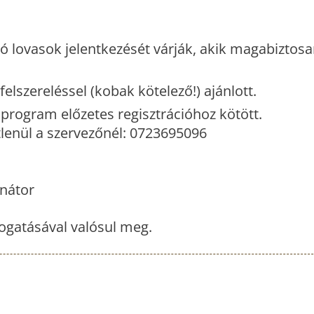
 lovasok jelentkezését várják, akik magabiztosa
felszereléssel (kobak kötelező!) ajánlott.
program előzetes regisztrációhoz kötött.
tlenül a szervezőnél: 0723695096
inátor
gatásával valósul meg.