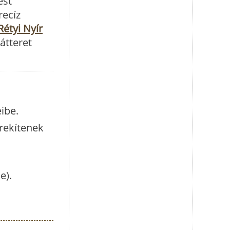
ést
recíz
Rétyi Nyír
átteret
ibe.
rekítenek
e).