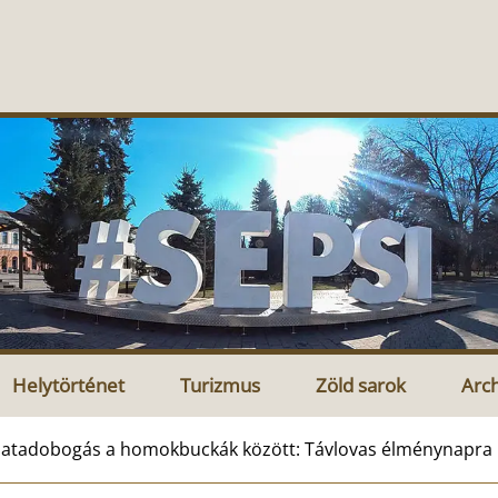
Helytörténet
Turizmus
Zöld sarok
Arc
atadobogás a homokbuckák között: Távlovas élménynapra hí