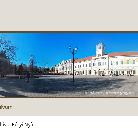
hívum
v a Rétyi Nyír