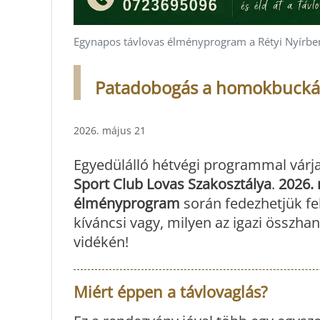
Egynapos távlovas élményprogram a Rétyi Nyírbe
Patadobogás a homokbuckák 
2026. május 21
Egyedülálló hétvégi programmal várja
Sport Club Lovas Szakosztálya
.
2026. 
élményprogram
során fedezhetjük fe
kíváncsi vagy, milyen az igazi összhang
vidékén!
Miért éppen a távlovaglás?