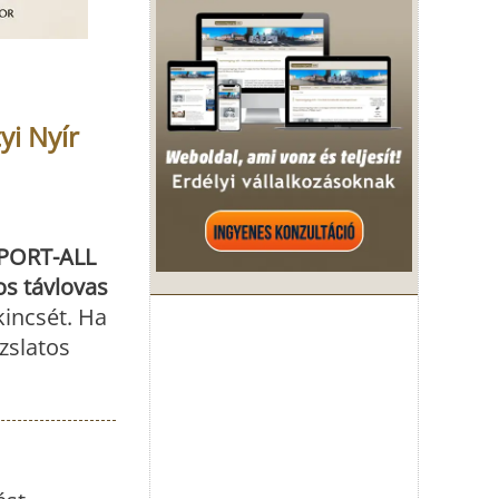
yi Nyír
PORT-ALL
s távlovas
incsét. Ha
ázslatos