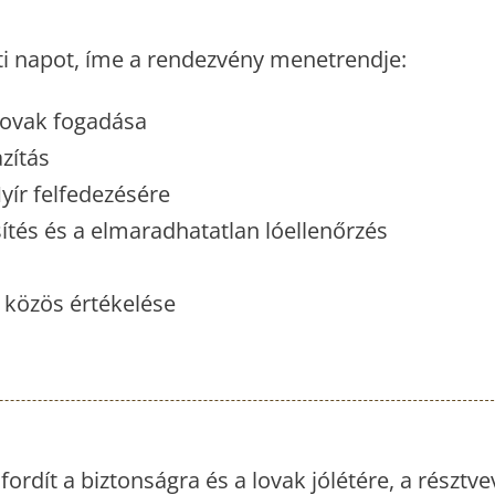
i napot, íme a rendezvény menetrendje:
 lovak fogadása
zítás
Nyír felfedezésére
ítés és a elmaradhatatlan lóellenőrzés
k közös értékelése
fordít a biztonságra és a lovak jólétére, a részt