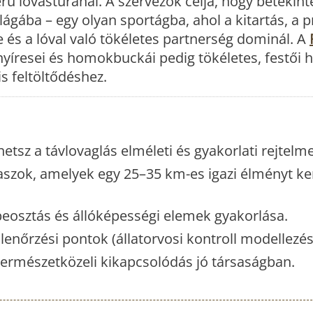
rű lovastúránál. A szervezők célja, hogy betekint
ágába – egy olyan sportágba, ahol a kitartás, a p
 és a lóval való tökéletes partnerség dominál. A
nyíresei és homokbuckái pedig tökéletes, festői h
is feltöltődéshez.
etsz a távlovaglás elméleti és gyakorlati rejtelme
aszok, amelyek egy 25–35 km-es igazi élményt ke
osztás és állóképességi elemek gyakorlása.
lenőrzési pontok (állatorvosi kontroll modellezés
természetközeli kikapcsolódás jó társaságban.