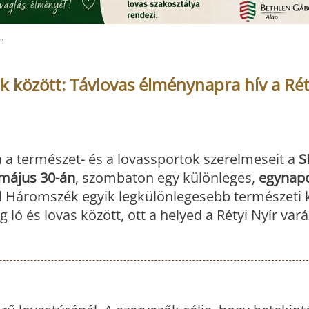
n
között: Távlovas élménynapra hív a Rét
 a természet- és a lovassportok szerelmeseit a
S
május 30-án
, szombaton egy különleges,
egynapo
l Háromszék egyik legkülönlegesebb természeti k
 ló és lovas között, ott a helyed a Rétyi Nyír var