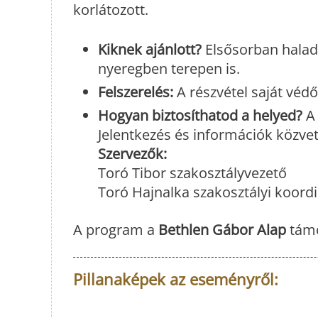
korlátozott.
Kiknek ajánlott?
Elsősorban haladó
nyeregben terepen is.
Felszerelés:
A részvétel saját védő
Hogyan biztosíthatod a helyed?
A 
Jelentkezés és információk közve
Szervezők:
Toró Tibor szakosztályvezető
Toró Hajnalka szakosztályi koord
A program a
Bethlen Gábor Alap
támo
Pillanaképek az eseményről: