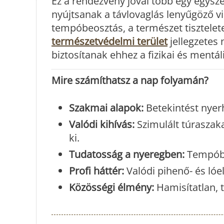
Ez a rendezvény jóval több egy egysze
nyújtsanak a távlovaglás lenyűgöző vil
tempóbeosztás, a természet tisztelete
természetvédelmi terület
jellegzetes 
biztosítanak ehhez a fizikai és mentál
Mire számíthatsz a nap folyamán?
Szakmai alapok:
Betekintést nyerh
Valódi kihívás:
Szimulált túraszak
ki.
Tudatosság a nyeregben:
Tempóbe
Profi háttér:
Valódi pihenő- és lóel
Közösségi élmény:
Hamisítatlan, 