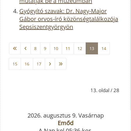
mutatják be a múzeumban
Gyógyító szavak: Dr. Nagy-Major
Gábor orvos-író közönségtalálkozója
Sepsiszentgyörgyön
8
9
10
11
12
13
14
15
16
17
13. oldal / 28
2026. augusztus 9. Vasárnap
Emőd
A Nap kel 05:36-kor,