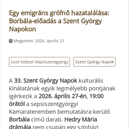
Egy emigráns grófnő hazatalálása:
Borbála-előadás a Szent György
Napokon
Megjelent: 2026. április 21
Liszt Intézet Sepsiszentgyörgy
Szent György Napok
A
33. Szent György Napok
kulturális
kínálatának egyik legmélyebb pontjának
ígérkezik a
2026. április 27-én
,
19:00
órától
a sepsiszentgyörgyi
Kamarateremben bemutatásra kerülő
Borbála
című darab.
Hedry Mária
drámája
nem csupán egy színházi