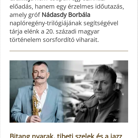
előadás, hanem egy érzelmes időutazás,
amely gróf
Nádasdy Borbála
naplóregény-trilógiájának segítségével
tárja elénk a 20. századi magyar
történelem sorsfordító viharait.
Bitang nyarak, tibeti szelek és a jazz