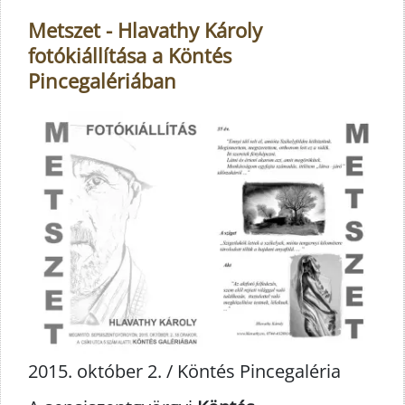
Metszet - Hlavathy Károly
fotókiállítása a Köntés
Pincegalériában
2015. október 2. / Köntés Pincegaléria