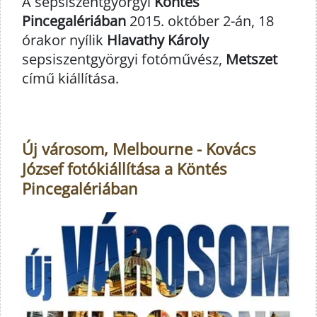
A sepsiszentgyörgyi
Köntés
Pincegalériában
2015. október 2-án, 18
órakor nyílik
Hlavathy Károly
sepsiszentgyörgyi fotóművész,
Metszet
című kiállítása.
Új városom, Melbourne - Kovács
József fotókiállítása a Köntés
Pincegalériában