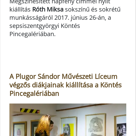
Megszínesített napfény címmel nyílt
kiállítás
Róth Miksa
sokszínű és sokrétű
munkásságáról 2017. június 26-án, a
sepsiszentgyörgyi Köntés
Pincegalériában.
A Plugor Sándor Művészeti Líceum
végzős diákjainak kiállítása a Köntés
Pincegalériában