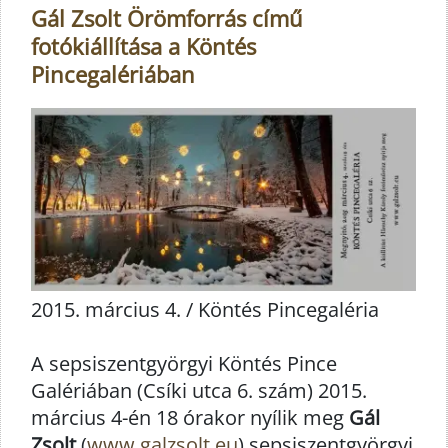
Gál Zsolt Örömforrás című
fotókiállítása a Köntés
Pincegalériában
2015. március 4. / Köntés Pincegaléria
A sepsiszentgyörgyi Köntés Pince
Galériában (Csíki utca 6. szám) 2015.
március 4-én 18 órakor nyílik meg
Gál
Zsolt
(
www.galzsolt.eu
) sepsiszentgyörgyi