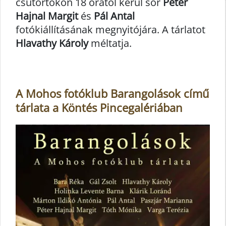
csütörtökön 18 órától kerül sor
Péter
Hajnal Margit
és
Pál Antal
fotókiállításának megnyitójára. A tárlatot
Hlavathy Károly
méltatja.
A Mohos fotóklub Barangolások című
tárlata a Köntés Pincegalériában