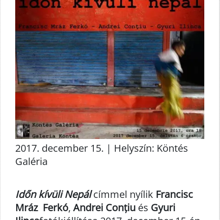
2017. december 15. | Helyszín: Köntés
Galéria
Időn kívüli Nepál
címmel nyílik
Francisc
Mráz Ferkó
,
Andrei Conțiu
és
Gyuri