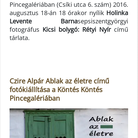
Pincegalériában (Csíki utca 6. szám) 2016.
augusztus 18-án 18 órakor nyílik
Holinka
Levente Barna
sepsiszentgyörgyi
fotográfus
Kicsi bolygó: Rétyi Nyír
című
tárlata.
Czire Alpár Ablak az életre című
fotókiállítása a Köntés Köntés
Pincegalériában