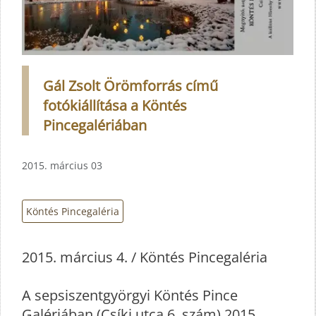
Gál Zsolt Örömforrás című
fotókiállítása a Köntés
Pincegalériában
2015. március 03
Köntés Pincegaléria
2015. március 4. / Köntés Pincegaléria
A sepsiszentgyörgyi Köntés Pince
Galériában (Csíki utca 6. szám) 2015.