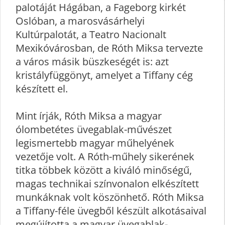
palotáját Hágában, a Fageborg kirkét
Oslóban, a marosvásárhelyi
Kultúrpalotát, a Teatro Nacionalt
Mexikóvárosban, de Róth Miksa tervezte
a város másik büszkeségét is: azt
kristályfüggönyt, amelyet a Tiffany cég
készített el.
Mint írják, Róth Miksa a magyar
ólombetétes üvegablak-művészet
legismertebb magyar műhelyének
vezetője volt. A Róth-műhely sikerének
titka többek között a kiváló minőségű,
magas technikai színvonalon elkészített
munkáknak volt köszönhető. Róth Miksa
a Tiffany-féle üvegből készült alkotásaival
megújította a magyar üvegablak-