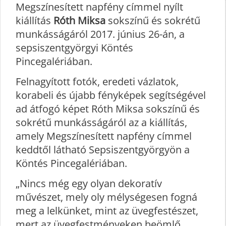
Megszínesített napfény címmel nyílt
kiállítás
Róth Miksa
sokszínű és sokrétű
munkásságáról 2017. június 26-án, a
sepsiszentgyörgyi Köntés
Pincegalériában.
Felnagyított fotók, eredeti vázlatok,
korabeli és újabb fényképek segítségével
ad átfogó képet Róth Miksa sokszínű és
sokrétű munkásságáról az a kiállítás,
amely Megszínesített napfény címmel
keddtől látható Sepsiszentgyörgyön a
Köntés Pincegalériában.
„Nincs még egy olyan dekoratív
művészet, mely oly mélységesen fogná
meg a lelkünket, mint az üvegfestészet,
mert az üvegfestményeken beömlő