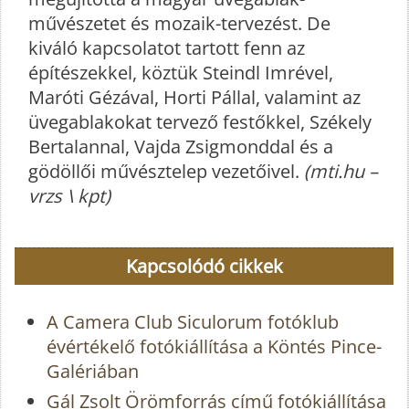
művészetet és mozaik-tervezést. De
kiváló kapcsolatot tartott fenn az
építészekkel, köztük Steindl Imrével,
Maróti Gézával, Horti Pállal, valamint az
üvegablakokat tervező festőkkel, Székely
Bertalannal, Vajda Zsigmonddal és a
gödöllői művésztelep vezetőivel.
(mti.hu –
vrzs \ kpt)
Kapcsolódó cikkek
A Camera Club Siculorum fotóklub
évértékelő fotókiállítása a Köntés Pince-
Galériában
Gál Zsolt Örömforrás című fotókiállítása