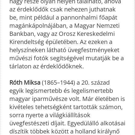
nagy része olyan helyen található, ahová
az érdeklődők csak nehezen juthatnak
be, mint például a pannonhalmi főapát
magánkápolnájában, a Magyar Nemzeti
Bankban, vagy az Orosz Kereskedelmi
Kirendeltség épületében. Az ezeken a
helyszíneken látható üvegfestményeket
művészi fotók segítségével mutatják be a
tárlaton az érdeklődőknek.
Róth Miksa
(1865–1944) a 20. század
egyik legismertebb és legelismertebb
magyar iparművésze volt. Már életében is
kivételes tehetségként tartották számon,
sorra nyerte a világkiállítások
üvegfestészeti díjait. Egyedülálló alkotásai
díszítik többek között a holland királynő