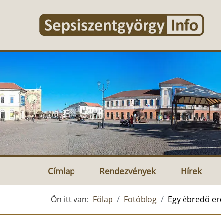
Címlap
Rendezvények
Hírek
Ön itt van:
Főlap
Fotóblog
Egy ébredő er