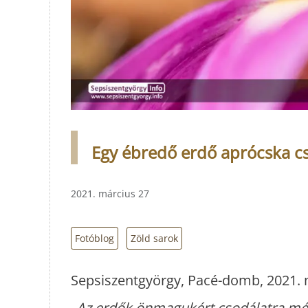
Egy ébredő erdő aprócska cs
2021. március 27
Fotóblog
Zöld sarok
Sepsiszentgyörgy, Pacé-domb, 2021. 
„
Az erdők önmagukért csodálatra mél