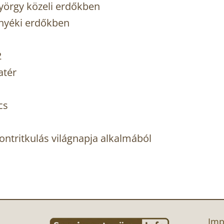
yörgy közeli erdőkben
rnyéki erdőkben
2
atér
cs
sontritkulás világnapja alkalmából
Imp