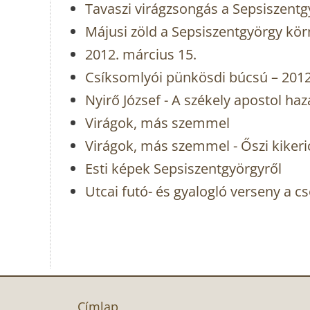
Tavaszi virágzsongás a Sepsiszentg
Májusi zöld a Sepsiszentgyörgy kö
2012. március 15.
Csíksomlyói pünkösdi búcsú – 201
Nyirő József - A székely apostol haz
Virágok, más szemmel
Virágok, más szemmel - Őszi kikeri
Esti képek Sepsiszentgyörgyről
Utcai futó- és gyalogló verseny a c
Címlap