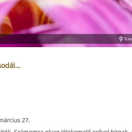
odái...
március 27.
tók. Számomra olyan lélekemelő erővel bírnak, 