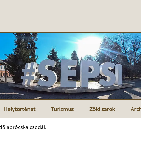
Helytörténet
Turizmus
Zöld sarok
Arc
dő aprócska csodái...