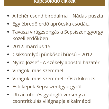
Kapcsolódó cikkek
A fehér csend birodalma – Nádas-puszta
Egy ébredő erdő aprócska csodái...
Tavaszi virágzsongás a Sepsiszentgyörgy
közeli erdőkben
2012. március 15.
Csíksomlyói pünkösdi búcsú – 2012
Nyirő József - A székely apostol hazatér
Virágok, más szemmel
Virágok, más szemmel - Őszi kikerics
Esti képek Sepsiszentgyörgyről
Utcai futó- és gyalogló verseny a
csontritkulás világnapja alkalmából