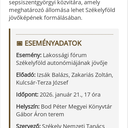
sepsiszentgyörgyi közvitára, amely
meghatározó állomása lehet Székelyföld
jövőképének formálásában.
📅 ESEMÉNYADATOK
Esemény:
Lakossági fórum
Székelyföld autonómiájának jövője
Előadó:
Izsák Balázs, Zakariás Zoltán,
Kulcsár-Terza József
Időpont:
2026. január 21., 17 óra
Helyszín:
Bod Péter Megyei Könyvtár
Gábor Áron terem
Szervező:
Székely Nemzeti Tanács