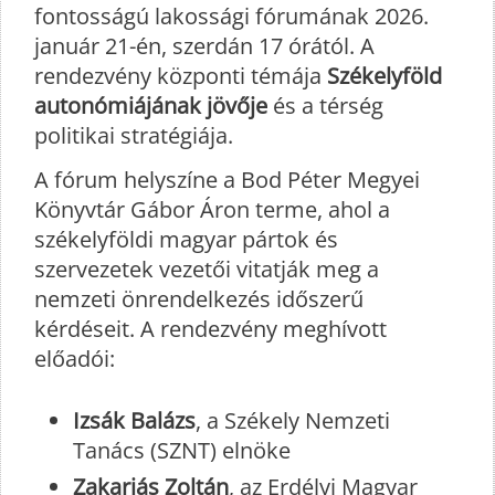
fontosságú lakossági fórumának 2026.
január 21-én, szerdán 17 órától. A
rendezvény központi témája
Székelyföld
autonómiájának jövője
és a térség
politikai stratégiája.
A fórum helyszíne a Bod Péter Megyei
Könyvtár Gábor Áron terme, ahol a
székelyföldi magyar pártok és
szervezetek vezetői vitatják meg a
nemzeti önrendelkezés időszerű
kérdéseit. A rendezvény meghívott
előadói:
Izsák Balázs
, a Székely Nemzeti
Tanács (SZNT) elnöke
Zakariás Zoltán
, az Erdélyi Magyar