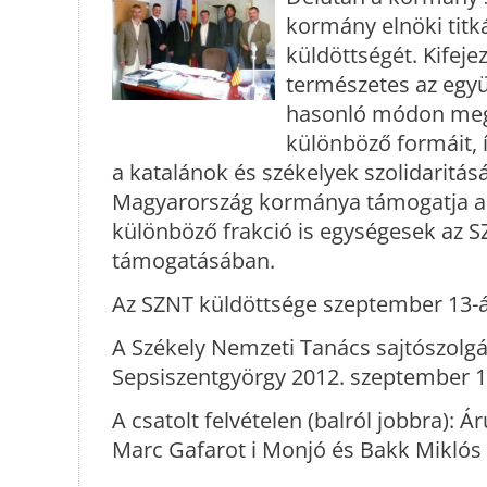
kormány elnöki titk
küldöttségét. Kifeje
természetes az együ
hasonló módon megt
különböző formáit,
a katalánok és székelyek szolidaritás
Magyarország kormánya támogatja a 
különböző frakció is egységesek az S
támogatásában.
Az SZNT küldöttsége szeptember 13-án
A Székely Nemzeti Tanács sajtószolgá
Sepsiszentgyörgy 2012. szeptember 1
A csatolt felvételen (balról jobbra): Ár
Marc Gafarot i Monjó és Bakk Miklós 