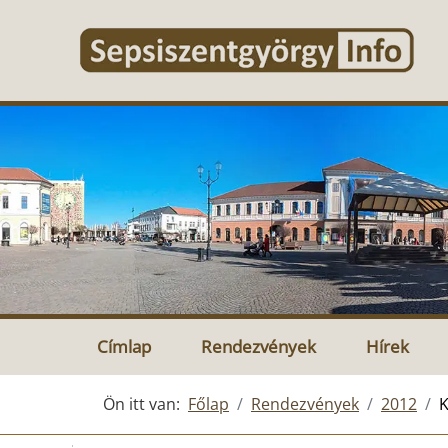
Címlap
Rendezvények
Hírek
Ön itt van:
Főlap
Rendezvények
2012
K