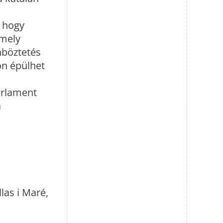
, hogy
amely
nböztetés
on épülhet
arlament
a
llas i Maré,