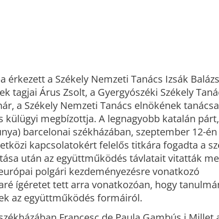
a érkezett a Székely Nemzeti Tanács Izsák Balázs 
k tagjai Árus Zsolt, a Gyergyószéki Székely Taná
nár, a Székely Nemzeti Tanács elnökének tanácsa
s külügyi megbízottja. A legnagyobb katalán párt
nya) barcelonai székházában, szeptember 12-én
etközi kapcsolatokért felelős titkára fogadta a s
tása után az együttműködés távlatait vitatták me
 európai polgári kezdeményezésre vonatkozó
Maré ígéretet tett arra vonatkozóan, hogy tanulm
k az együttműködés formáiról.
székházában Francesc de Paula Gambús i Millet 