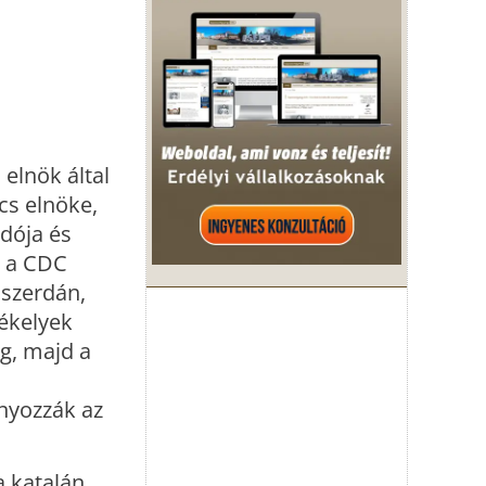
elnök által
cs elnöke,
dója és
, a CDC
 szerdán,
zékelyek
g, majd a
ányozzák az
a katalán