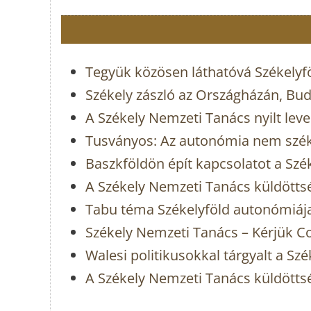
Tegyük közösen láthatóvá Székelyföl
Székely zászló az Országházán, Bu
A Székely Nemzeti Tanács nyilt leve
Tusványos: Az autonómia nem szék
Baszkföldön épít kapcsolatot a Sz
A Székely Nemzeti Tanács küldötts
Tabu téma Székelyföld autonómiáj
Székely Nemzeti Tanács – Kérjük C
Walesi politikusokkal tárgyalt a S
A Székely Nemzeti Tanács küldötts