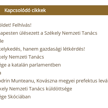
Kapcsolódó cikkek
det! Felhívás!
dapesten ülésezett a Székely Nemzeti Tanács
le
elykedés, hanem gazdasági létkérdés!
ékely Nemzeti Tanács
ége a katalán parlamentben
a
odrin Munteanu, Kovászna megyei prefektus levá
zékely Nemzeti Tanács küldöttsége
ége Skóciában