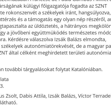
árságának külügyi főigazgatója fogadta az SZNT
zte rokonszenvét a székelyek iránt, hangsúlyozva
ttérzés és a támogatás egy olyan nép részéről, 
apasztalta az üldöztetés, a hátrányos megkölö
 így a jövőbeni együttmüködés természetes mód
ára. Kérdésre válaszolva Izsák Balázs elmondta,
székelyek autonómiatörekvését, de a magyar p
ZNT által célként meghirdetett területi autonómi
 további tárgyalásokat folytat Katalóniában.
lata
3.
us Zsolt, Dabis Attila, Izsák Balázs, Víctor Terrade
látható.