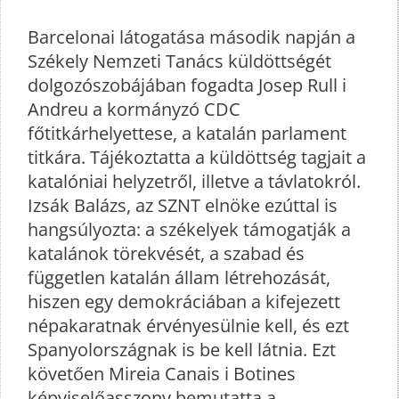
Barcelonai látogatása második napján a
Székely Nemzeti Tanács küldöttségét
dolgozószobájában fogadta Josep Rull i
Andreu a kormányzó CDC
főtitkárhelyettese, a katalán parlament
titkára. Tájékoztatta a küldöttség tagjait a
katalóniai helyzetről, illetve a távlatokról.
Izsák Balázs, az SZNT elnöke ezúttal is
hangsúlyozta: a székelyek támogatják a
katalánok törekvését, a szabad és
független katalán állam létrehozását,
hiszen egy demokráciában a kifejezett
népakaratnak érvényesülnie kell, és ezt
Spanyolországnak is be kell látnia. Ezt
követően Mireia Canais i Botines
képviselőasszony bemutatta a