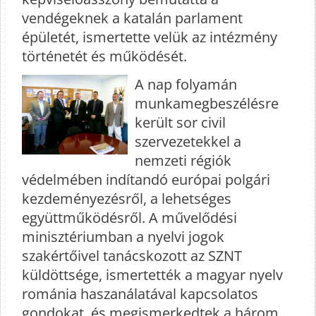
vendégeknek a katalán parlament
épületét, ismertette velük az intézmény
történetét és működését.
A nap folyamán
munkamegbeszélésre
került sor civil
szervezetekkel a
nemzeti régiók
védelmében indítandó európai polgári
kezdeményezésről, a lehetséges
együttműködésről. A művelődési
minisztériumban a nyelvi jogok
szakértőivel tanácskozott az SZNT
küldöttsége, ismertették a magyar nyelv
románia haszanálatával kapcsolatos
gondokat, és megismerkedtek a három