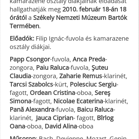
kamarazene osztály diákjainak előadását
hallgathatják meg
2010. február 18-án 18
órától
a
Székely Nemzeti Múzeum Bartók
Termében
.
Előadók:
Filip Ignác-fuvola és kamarazene
osztály diákjai.
Papp Csongor
-fuvola,
Anca Preda
-
zongora,
Paiu Raluca
-fuvola,
Şuteu
Claudia
-zongora,
Zaharie Remus
-klarinét,
Tarcsi Szabolcs
-kürt,
Polesciuc Sergiu
-
fagott,
Ordean Cristina
-oboa,
Sereş
Simona
-fagott,
Nicolae Ecaterina
-klarinét,
Pană Alexandra
-fuvola,
Baicu Raluca
-
klarinét,
Jauca Ciprian
- fagott,
Bîrlog
Oana
-oboa,
David Alina
-oboa
Műsoron
: Bach, Devienne, Mozart, Genin,