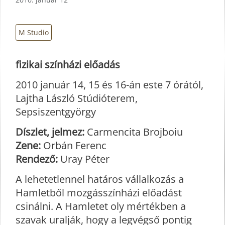
M Studio
fizikai színházi előadás
2010 január 14, 15 és 16-án este 7 órától,
Lajtha László Stúdióterem,
Sepsiszentgyörgy
Díszlet, jelmez:
Carmencita Brojboiu
Zene:
Orbán Ferenc
Rendező:
Uray Péter
A lehetetlennel határos vállalkozás a
Hamletből mozgásszínházi előadást
csinálni. A Hamletet oly mértékben a
szavak uralják, hogy a legvégső pontig