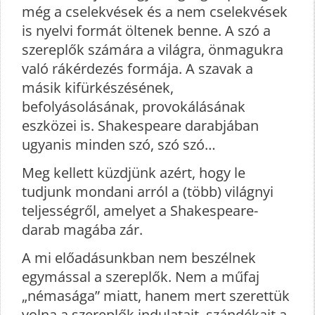
még a cselekvések és a nem cselekvések
is nyelvi formát öltenek benne. A szó a
szereplők számára a világra, önmagukra
való rákérdezés formája. A szavak a
másik kifürkészésének,
befolyásolásának, provokálásának
eszközei is. Shakespeare darabjában
ugyanis minden szó, szó szó…
Meg kellett küzdjünk azért, hogy le
tudjunk mondani arról a (több) világnyi
teljességről, amelyet a Shakespeare-
darab magába zár.
A mi előadásunkban nem beszélnek
egymással a szereplők. Nem a műfaj
„némasága” miatt, hanem mert szerettük
volna a szereplők indulatait, szándékait a