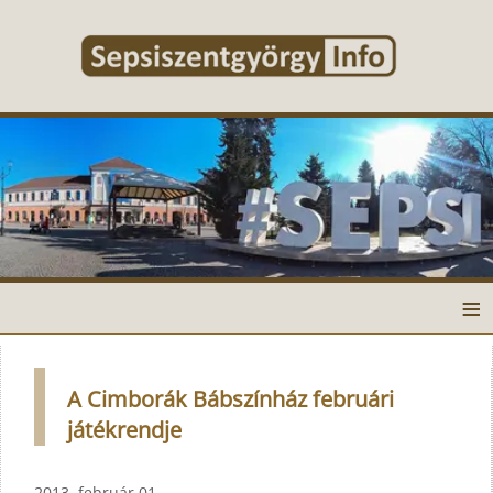
≡
A Cimborák Bábszínház februári
játékrendje
2013. február 01