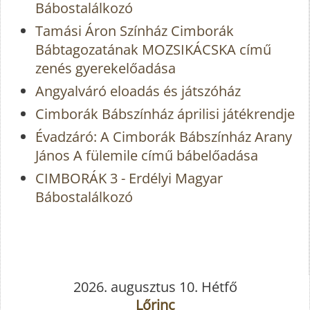
Bábostalálkozó
Tamási Áron Színház Cimborák
Bábtagozatának MOZSIKÁCSKA című
zenés gyerekelőadása
Angyalváró eloadás és játszóház
Cimborák Bábszínház áprilisi játékrendje
Évadzáró: A Cimborák Bábszínház Arany
János A fülemile című bábelőadása
CIMBORÁK 3 - Erdélyi Magyar
Bábostalálkozó
2026. augusztus 10. Hétfő
Lőrinc