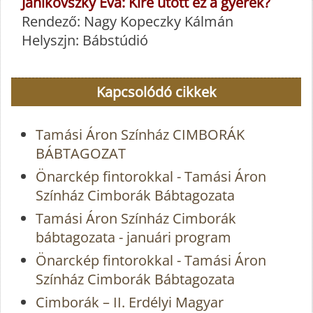
Janikovszky Éva: Kire ütött ez a gyerek?
Rendező: Nagy Kopeczky Kálmán
Helyszjn: Bábstúdió
Kapcsolódó cikkek
Tamási Áron Színház CIMBORÁK
BÁBTAGOZAT
Önarckép fintorokkal - Tamási Áron
Színház Cimborák Bábtagozata
Tamási Áron Színház Cimborák
bábtagozata - januári program
Önarckép fintorokkal - Tamási Áron
Színház Cimborák Bábtagozata
Cimborák – II. Erdélyi Magyar