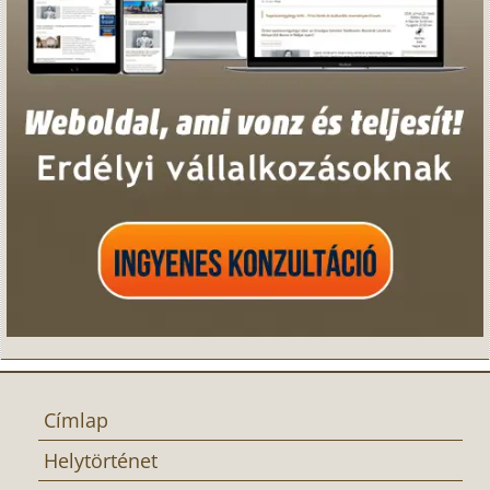
Címlap
Helytörténet