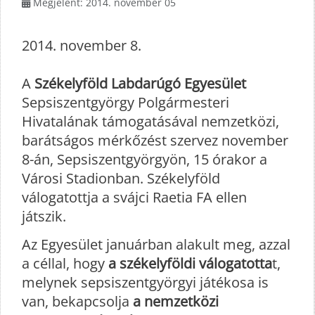
Megjelent: 2014. november 05
2014. november 8.
A
Székelyföld Labdarúgó Egyesület
Sepsiszentgyörgy Polgármesteri
Hivatalának támogatásával nemzetközi,
barátságos mérkőzést szervez november
8-án, Sepsiszentgyörgyön, 15 órakor a
Városi Stadionban. Székelyföld
válogatottja a svájci Raetia FA ellen
játszik.
Az Egyesület januárban alakult meg, azzal
a céllal, hogy
a
székelyföldi válogatotta
t,
melynek sepsiszentgyörgyi játékosa is
van, bekapcsolja
a nemzetközi