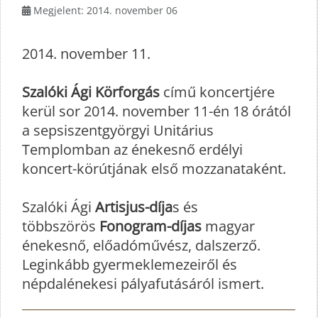
Megjelent: 2014. november 06
2014. november 11.
Szalóki Ági Körforgás
című koncertjére
kerül sor 2014. november 11-én 18 órától
a sepsiszentgyörgyi Unitárius
Templomban az énekesnő erdélyi
koncert-körútjának első mozzanataként.
Szalóki Ági
Artisjus-díja
s és
többszörös
Fonogram-díjas
magyar
énekesnő, előadóművész, dalszerző.
Leginkább gyermeklemezeiről és
népdalénekesi pályafutásáról ismert.