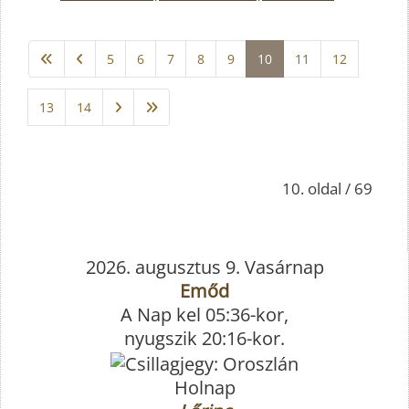
5
6
7
8
9
10
11
12
13
14
10. oldal / 69
2026. augusztus 9. Vasárnap
Emőd
A Nap kel 05:36-kor,
nyugszik 20:16-kor.
Holnap