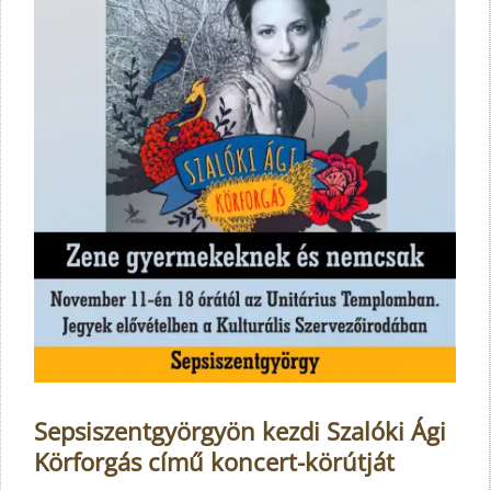
Sepsiszentgyörgyön kezdi Szalóki Ági
Körforgás című koncert-körútját