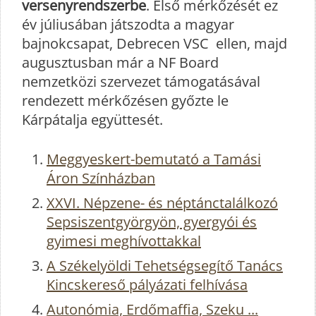
versenyrendszerbe
. Első mérkőzését ez
év júliusában játszodta a magyar
bajnokcsapat, Debrecen VSC ellen, majd
augusztusban már a NF Board
nemzetközi szervezet támogatásával
rendezett mérkőzésen győzte le
Kárpátalja együttesét.
Meggyeskert-bemutató a Tamási
Áron Színházban
XXVI. Népzene- és néptánctalálkozó
Sepsiszentgyörgyön, gyergyói és
gyimesi meghívottakkal
A Székelyöldi Tehetségsegítő Tanács
Kincskereső pályázati felhívása
Autonómia, Erdőmaffia, Szeku ...