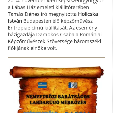
2014. november 4-én Sepsiszentgyörgyön
a Lábas Ház emeleti kiállítóterében
Tamás Dénes író megnyitotta
Holicska
István
Budapesten élő képzőművész
Entropiae című kiállítását. Az esemény
házigazdája Damokos Csaba a Romániai
Képzőművészek Szövetsége háromszéki
fiókjának elnöke volt.