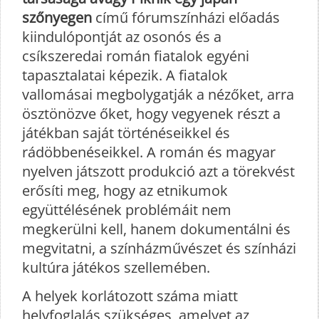
szőnyegen
című fórumszínházi előadás
kiindulópontját az osonós és a
csíkszeredai román fiatalok egyéni
tapasztalatai képezik. A fiatalok
vallomásai megbolygatják a nézőket, arra
ösztönözve őket, hogy vegyenek részt a
játékban saját történéseikkel és
rádöbbenéseikkel. A román és magyar
nyelven játszott produkció azt a törekvést
erősíti meg, hogy az etnikumok
együttélésének problémáit nem
megkerülni kell, hanem dokumentálni és
megvitatni, a színházművészet és színházi
kultúra játékos szellemében.
A helyek korlátozott száma miatt
helyfoglalás szükséges, amelyet az