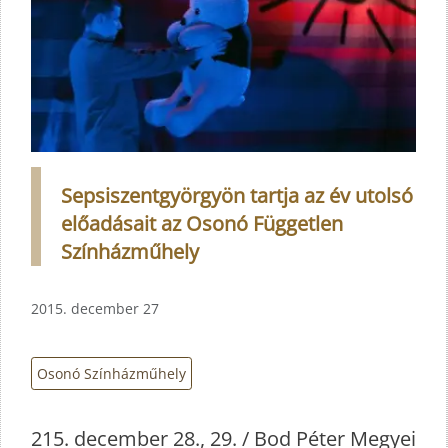
Sepsiszentgyörgyön tartja az év utolsó
előadásait az Osonó Független
Színházműhely
2015. december 27
Osonó Színházműhely
215. december 28., 29. / Bod Péter Megyei