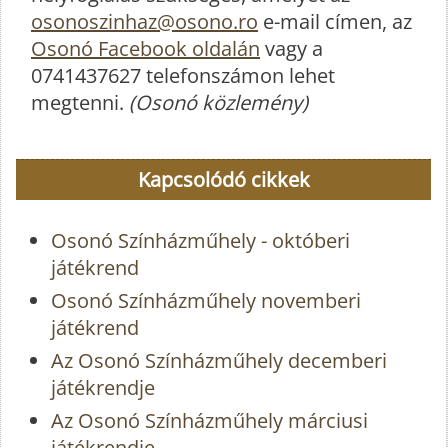
osonoszinhaz@osono.ro
e-mail címen, az
Osonó Facebook oldalán
vagy a
0741437627 telefonszámon lehet
megtenni.
(Osonó közlemény)
Kapcsolódó cikkek
Osonó Színházműhely - októberi
játékrend
Osonó Színházműhely novemberi
játékrend
Az Osonó Színházműhely decemberi
játékrendje
Az Osonó Színházműhely márciusi
játékrendje