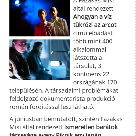
A Fazakas Misi
által rendezett
Ahogyan a víz
tükrözi az arcot
című előadást
több mint 400.
alkalommal
játszotta a
társulat, 3
kontinens 22
országának 170
településén. A társadalmi problémákat
feldolgozó dokumentarista produkció
román fordítással lesz látható.
A júniusban bemutatott, szintén Fazakas
Misi által rendezett
Ismeretlen barátok
társasága avagy Piknik egy japán