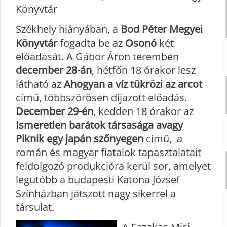
Könyvtár
Székhely hiányában, a
Bod Péter Megyei
Könyvtár
fogadta be az
Osonó
két
előadását. A Gábor Áron teremben
december 28-án
, hétfőn 18 órakor lesz
látható az
Ahogyan a víz tükrözi az arcot
című, többszörösen díjazott előadás.
December 29-én
, kedden 18 órakor az
Ismeretlen barátok társasága avagy
Piknik egy japán szőnyegen
című, a
román és magyar fiatalok tapasztalatait
feldolgozó produkcióra kerül sor, amelyet
legutóbb a budapesti Katona József
Színházban játszott nagy sikerrel a
társulat.