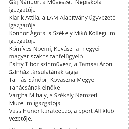
Gáj Nándor, a Művészeti Népiskola
igazgatója
Klárik Attila, a LAM Alapítvány ügyvezető
igazgatója
Kondor Ágota, a Székely Mikó Kollégium
igazgatója
Kőmíves Noémi, Kovászna megyei
magyar szakos tanfelügyelő
Pálffy Tibor színművész, a Tamási Áron
Színház társulatának tagja
Tamás Sándor, Kovászna Megye
Tanácsának elnöke
Vargha Mihály, a Székely Nemzeti
Múzeum igazgatója
Vass Hunor karateedző, a Sport-All klub
vezetője.