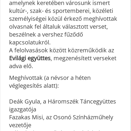
amelynek keretében városunk ismert
kultúr-, szak- és sportemberei, közéleti
személyiségei közül érkező meghívottak
olvasnak fel általuk választott verset,
beszélnek a vershez fűződő
kapcsolatukról.
A felolvasások között közreműködik az
Evilági együttes
, megzenésített verseket
adva elő.
Meghívottak (a névsor a héten
véglegesítés alatt):
Deák Gyula, a Háromszék Táncegyüttes
igazgatója
Fazakas Misi, az Osonó Színházműhely
vezetője