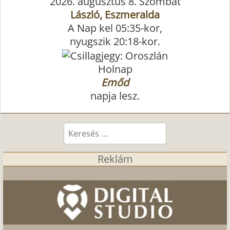
2026. augusztus 8. Szombat
László, Eszmeralda
A Nap kel 05:35-kor,
nyugszik 20:18-kor.
Holnap
Emőd
napja lesz.
Keresés...
Reklám