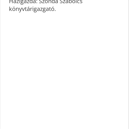
Házigazda: Szonda Szabolcs
könyvtárigazgató.