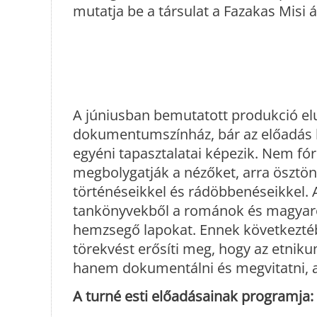
mutatja be a társulat a Fazakas Misi 
A júniusban bemutatott produkció el
dokumentumszínház, bár az előadás k
egyéni tapasztalatai képezik. Nem fó
megbolygatják a nézőket, arra ösztön
történéseikkel és rádöbbenéseikkel. A
tankönyvekből a románok és magyarok 
hemzsegő lapokat. Ennek következtéb
törekvést erősíti meg, hogy az etnik
hanem dokumentálni és megvitatni, a
A turné esti előadásainak programja: