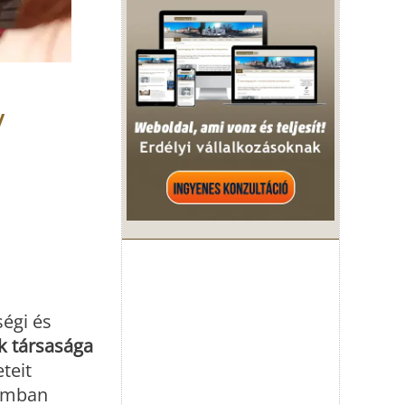
y
ségi és
k társasága
teit
iumban