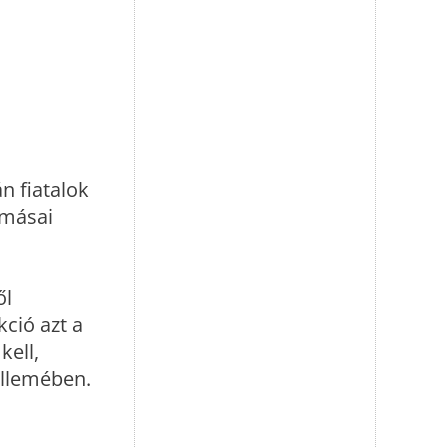
n fiatalok
omásai
ől
ció azt a
kell,
ellemében.