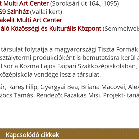
t Multi Art Center
(Soroksári út 164., 1095)
S9 Színház
(Vallai kert)
akelit Multi Art Center
áló Közösségi és Kulturális Központ
(Semmelweis 
n társulat folytatja a magyarországi Tiszta Formák
 osztálytermi produkcióként is bemutatásra kerül 
ül sor a Kozma Lajos Faipari Szakközépiskolában,
zépiskola vendége lesz a társulat.
, Rareș Filip, Gyergyai Bea, Briana Macovei, Ale
zőcs Tamás. Rendező: Fazakas Misi. Projekt- tan
Kapcsolódó cikkek