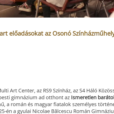
tart előadásokat az Osonó Színházműhel
 Multi Art Center, az RS9 Színház, az S4 Háló Közös
pesti gimnázium ad otthont az
Ismeretlen baráto
ű, a román és magyar fiatalok személyes történe
is 25-én a gyulai Nicolae Bălcescu Román Gimnáz