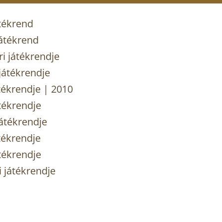
tékrend
átékrend
 játékrendje
játékrendje
tékrendje | 2010
tékrendje
átékrendje
tékrendje
tékrendje
 játékrendje