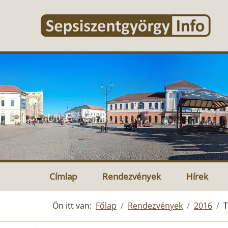
Címlap
Rendezvények
Hírek
Ön itt van:
Főlap
Rendezvények
2016
T