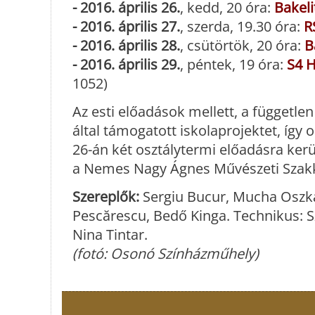
- 2016. április 26.
, kedd, 20 óra:
B
akeli
- 2016. április
27.
, szerda, 19.30 óra:
R
- 2016. április
28.
, csütörtök, 20 óra:
B
- 2016. április
29.
, péntek, 19 óra:
S4 H
1052)
Az esti előadások mellett, a függetle
által támogatott iskolaprojektet, így
26-án két osztálytermi előadásra ker
a Nemes Nagy Ágnes Művészeti Szakkö
Szereplők:
Sergiu Bucur, Mucha Oszkár
Pescărescu, Bedő Kinga. Technikus: S
Nina Tintar.
(fotó: Osonó Színházműhely)