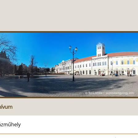
hívum
házműhely