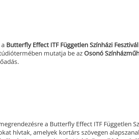
, a
Butterfly Effect ITF Független Színházi Fesztivál
 Stúdiótermében mutatja be az
Osonó Színházműh
őadás.
egrendezésre a Butterfly Effect ITF Független Sz
sokat hívtak, amelyek kortárs szövegen alapszana