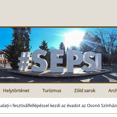
Helytörténet
Turizmus
Zöld sarok
Arc
alați-i fesztiválfellépéssel kezdi az évadot az Osonó Szính