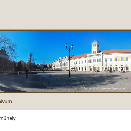
hívum
ázműhely