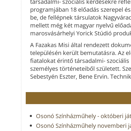
társadalmi- szociális kérdésekre refle
programjában 18 előadás szerepel és 
be, de fellépnek társulatok Nagyvára
mellett még két magyar nyelvű előadás
marosvásárhelyi Yorick Stúdió produk
A Fazakas Misi által rendezett doku
településén került bemutatásra. Az el
fiatalokat érintő társadalmi- szociális
személyes történeteiből született. Sz
Sebestyén Eszter, Bene Ervin. Techni
Osonó Színházműhely - októberi já
Osonó Színházműhely novemberi j