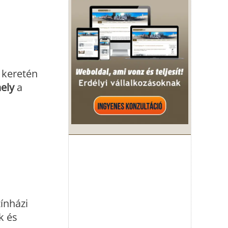
keretén
ely
a
ínházi
k és