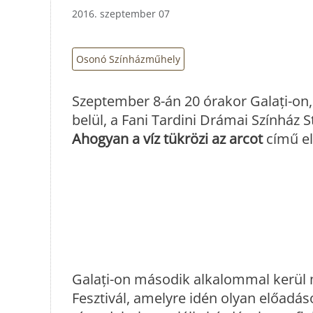
2016. szeptember 07
Osonó Színházműhely
Szeptember 8-án 20 órakor Galați-on
belül, a Fani Tardini Drámai Színház
Ahogyan a víz tükrözi az arcot
című el
Galați-on második alkalommal kerül m
Fesztivál, amelyre idén olyan előadá