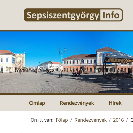
Címlap
Rendezvények
Hírek
Ön itt van:
Főlap
Rendezvények
2016
G