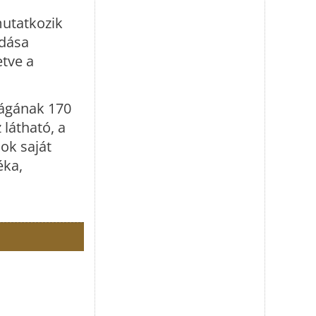
mutatkozik
adása
etve a
zágának 170
 látható, a
lok saját
éka,