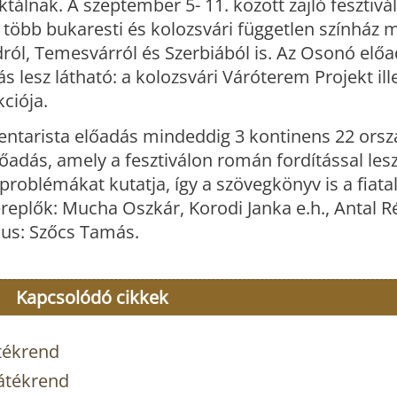
ktálnak. A szeptember 5- 11. között zajló fesztivál
több bukaresti és kolozsvári független színház 
dról, Temesvárról és Szerbiából is. Az Osonó elő
 lesz látható: a kolozsvári Váróterem Projekt ill
ciója.
mentarista előadás mindeddig 3 kontinens 22 ors
őadás, amely a fesztiválon román fordítással lesz
 problémákat kutatja, így a szövegkönyv is a fiata
ereplők: Mucha Oszkár, Korodi Janka e.h., Antal R
kus: Szőcs Tamás.
Kapcsolódó cikkek
tékrend
átékrend