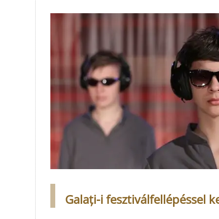
Galați-i fesztiválfellépésse