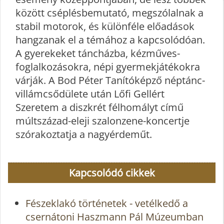
között cséplésbemutató, megszólalnak a
stabil motorok, és különféle előadások
hangzanak el a témához a kapcsolódóan.
A gyerekeket táncházba, kézműves-
foglalkozásokra, népi gyermekjátékokra
várják. A Bod Péter Tanítóképző néptánc-
villámcsődülete után Lőfi Gellért
Szeretem a diszkrét félhomályt című
múltszázad-eleji szalonzene-koncertje
szórakoztatja a nagyérdeműt.
Kapcsolódó cikkek
Fészeklakó történetek - vetélkedő a
csernátoni Haszmann Pál Múzeumban