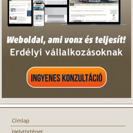
Címlap
Helytörténet