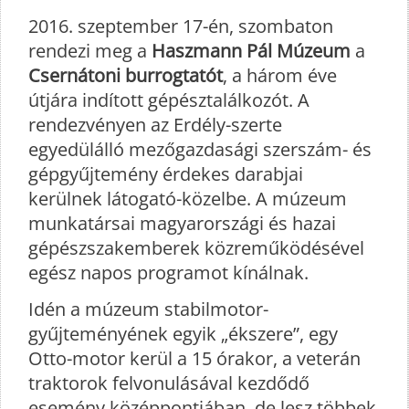
2016. szeptember 17-én, szombaton
rendezi meg a
Haszmann Pál Múzeum
a
Csernátoni burrogtatót
, a három éve
útjára indított gépésztalálkozót. A
rendezvényen az Erdély-szerte
egyedülálló mezőgazdasági szerszám- és
gépgyűjtemény érdekes darabjai
kerülnek látogató-közelbe. A múzeum
munkatársai magyarországi és hazai
gépészszakemberek közreműködésével
egész napos programot kínálnak.
Idén a múzeum stabilmotor-
gyűjteményének egyik „ékszere”, egy
Otto-motor kerül a 15 órakor, a veterán
traktorok felvonulásával kezdődő
esemény középpontjában, de lesz többek