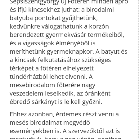
Sepsiszentgyörgy új Főtérén minden apró
és ifjú kincsekhez juthat: a birodalmi
batyuba pontokat gyűjthetünk,
kedvünkre válogathatunk a korzón
berendezett gyermekvásár termékeiből,
és a vigasságok élményéből is
meríthetünk gyermeknapkor. A batyut és
a kincsek felkutatásához szükséges
térképet a főtéren elhelyezett
tündérházból lehet elvenni. A
mesebirodalom főterére nagy
veszedelem leselkedik, az óránként
ébredő sárkányt is le kell győzni.
Ehhez azonban, érdemes részt venni a
mesés birodalmat megvédő
eseményekben is. A szervezőktől azt is