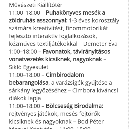
Művészeti Kiállítótér
11:00–18:00 –
Puhakönyves mesék a
zöldruhás asszonnyal:
1-3 éves korosztály
számára kreativitást, finommotorikát
fejlesztő interaktív foglalkozások,
kézműves textiljátékokkal – Demeter Éva
1:00–18:00 –
Favonatok, távirányításos
vonatvezetés kicsiknek, nagyoknak
–
Sikló Egyesület
11:00–18:00 –
Cimbirodalom
bebarangolása
, a varázsigék gyűjtése a
sárkány legyőzéséhez – Cimbora kíváncsi
diákok lapja
11:00–18:00 –
Bölcseség Birodalma:
rejtvényes játékok, mesés fejtörők
kicsiknek és nagyoknak – Bod Péter