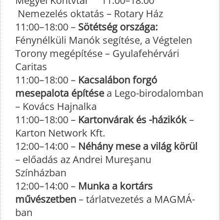
Megyei Köntvtár 11:00–18:00
Nemezelés oktatás – Rotary Ház
11:00–18:00 –
Sötétség országa:
Fénynélküli Manók segítése, a Végtelen
Torony megépítése – Gyulafehérvári
Caritas
11:00–18:00 –
Kacsalábon forgó
mesepalota építése
a Lego-birodalomban
– Kovács Hajnalka
11:00–18:00 –
Kartonvárak és -házikók
–
Karton Network Kft.
12:00–14:00 –
Néhány mese a világ körül
– előadás az Andrei Mureşanu
Színházban
12:00–14:00 –
Munka a kortárs
művészetben
– tárlatvezetés a MAGMÁ-
ban