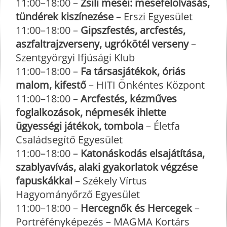
11:00–18:00 –
Zsili meséi: mesefelolvasás,
tündérek kiszínezése
– Erszi Egyesület
11:00–18:00 –
Gipszfestés, arcfestés,
aszfaltrajzverseny, ugrókötél verseny
–
Szentgyörgyi Ifjúsági Klub
11:00–18:00 –
Fa társasjátékok, óriás
malom, kifestő
– HITI Önkéntes Központ
11:00–18:00 –
Arcfestés, kézműves
foglalkozások, népmesék ihlette
ügyességi játékok, tombola
– Életfa
Családsegítő Egyesület
11:00–18:00 –
Katonáskodás elsajátítása,
szablyavívás, alaki gyakorlatok végzése
fapuskákkal
– Székely Vírtus
Hagyományőrző Egyesület
11:00–18:00 –
Hercegnők és Hercegek
–
Portréfényképezés – MAGMA Kortárs