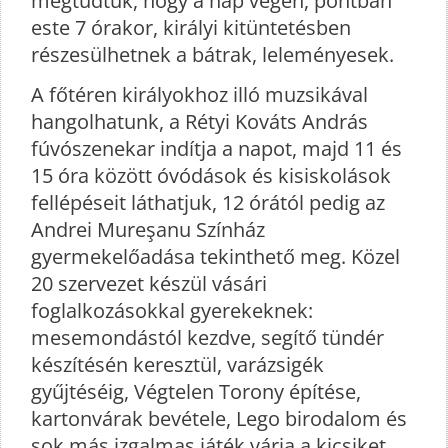
megtudtuk, hogy a nap végén, pontban
este 7 órakor, királyi kitüntetésben
részesülhetnek a bátrak, leleményesek.
A főtéren királyokhoz illó muzsikával
hangolhatunk, a Rétyi Kováts András
fúvószenekar indítja a napot, majd 11 és
15 óra között óvódások és kisiskolások
fellépéseit láthatjuk, 12 órától pedig az
Andrei Mureşanu Színház
gyermekelőadása tekinthető meg. Közel
20 szervezet készül vásári
foglalkozásokkal gyerekeknek:
mesemondástól kezdve, segítő tündér
készítésén keresztül, varázsigék
gyűjtéséig, Végtelen Torony építése,
kartonvárak bevétele, Lego birodalom és
sok más izgalmas játék várja a kicsiket.