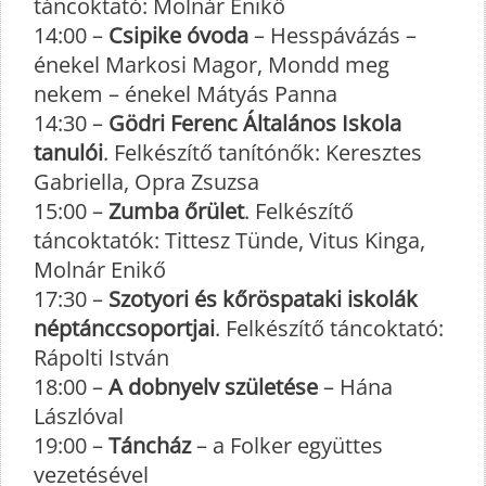
táncoktató: Molnár Enikő
14:00 –
Csipike óvoda
– Hesspávázás –
énekel Markosi Magor, Mondd meg
nekem – énekel Mátyás Panna
14:30 –
Gödri Ferenc Általános
Iskola
tanulói
. Felkészítő tanítónők: Keresztes
Gabriella, Opra Zsuzsa
15:00 –
Zumba őrület
. Felkészítő
táncoktatók: Tittesz Tünde, Vitus Kinga,
Molnár Enikő
17:30 –
Szotyori és kőröspataki iskolák
néptánccsoportjai
. Felkészítő táncoktató:
Rápolti István
18:00 –
A dobnyelv születése
– Hána
Lászlóval
19:00 –
Táncház
– a Folker együttes
vezetésével