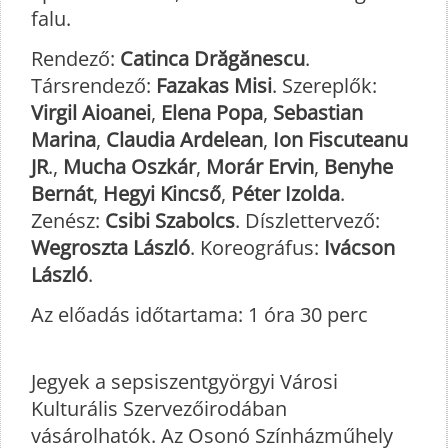
falu.
Rendező:
Catinca Drăgănescu
.
Társrendező:
Fazakas Misi
. Szereplők:
Virgil Aioanei
,
Elena Popa
,
Sebastian
Marina
,
Claudia Ardelean
,
Ion Fiscuteanu
JR
.,
Mucha Oszkár
,
Morár Ervin
,
Benyhe
Bernát
,
Hegyi Kincső
,
Péter Izolda
.
Zenész:
Csibi Szabolcs
. Díszlettervező:
Wegroszta László
. Koreográfus:
Ivácson
László
.
Az előadás időtartama: 1 óra 30 perc
Jegyek a sepsiszentgyörgyi Városi
Kulturális Szervezőirodában
vásárolhatók. Az Osonó Színházműhely