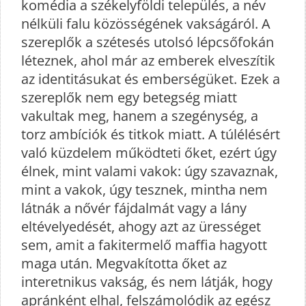
komédia a székelyföldi település, a név
nélküli falu közösségének vakságáról. A
szereplők a szétesés utolsó lépcsőfokán
léteznek, ahol már az emberek elveszítik
az identitásukat és emberségüket. Ezek a
szereplők nem egy betegség miatt
vakultak meg, hanem a szegénység, a
torz ambíciók és titkok miatt. A túlélésért
való küzdelem működteti őket, ezért úgy
élnek, mint valami vakok: úgy szavaznak,
mint a vakok, úgy tesznek, mintha nem
látnák a nővér fájdalmát vagy a lány
eltévelyedését, ahogy azt az ürességet
sem, amit a fakitermelő maffia hagyott
maga után. Megvakította őket az
interetnikus vakság, és nem látják, hogy
apránként elhal, felszámolódik az egész