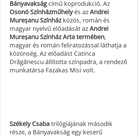
Bányavakság
című koprodukció. Az
Osonó Színházműhely
és az
Andrei
Mureșanu Színház
közös, román és
magyar nyelvű előadását az
Andrei
Mureșanu Színház Arta termében
,
magyar és román feliratozással láthatja a
közönség. Az előadást Catinca
Drăgănescu állította színpadra, a rendező
munkatársa Fazakas Misi volt.
Székely Csaba
trilógiájának második
része, a Bányavakság egy keserű