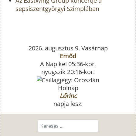
Az EastWing Group koncertje a
sepsiszentgyörgyi Szimplában
2026. augusztus 9. Vasárnap
Emőd
A Nap kel 05:36-kor,
nyugszik 20:16-kor.
Holnap
Lőrinc
napja lesz.
Keresés...