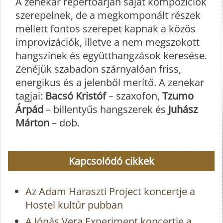
A zenekar repertoárján saját kompozíciók
szerepelnek, de a megkomponált részek
mellett fontos szerepet kapnak a közös
improvizációk, illetve a nem megszokott
hangszínek és együtthangzások keresése.
Zenéjük szabadon szárnyalóan friss,
energikus és a jelenből merítő. A zenekar
tagjai:
Bacsó Kristóf
– szaxofon,
Tzumo
Árpád
– billentyűs hangszerek és
Juhász
Márton
– dob.
Kapcsolódó cikkek
Az Adam Haraszti Project koncertje a
Hostel kultúr pubban
A Jónás Vera Experiment koncertje a