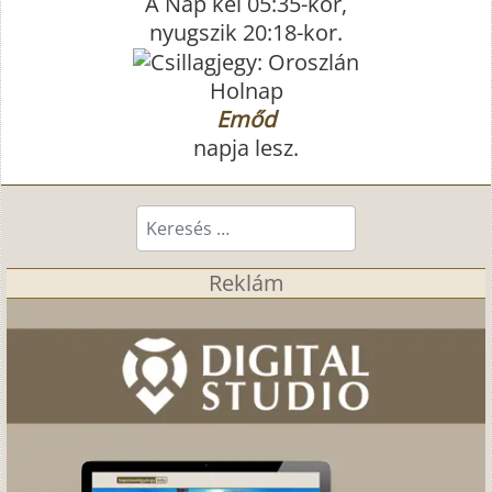
A Nap kel 05:35-kor,
nyugszik 20:18-kor.
Holnap
Emőd
napja lesz.
Keresés...
Reklám