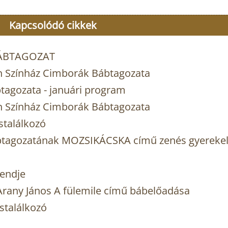
Kapcsolódó cikkek
BÁBTAGOZAT
n Színház Cimborák Bábtagozata
tagozata - januári program
n Színház Cimborák Bábtagozata
stalálkozó
btagozatának MOZSIKÁCSKA című zenés gyereke
rendje
rany János A fülemile című bábelőadása
stalálkozó