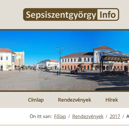
Címlap
Rendezvények
Hírek
Ön itt van:
Főlap
Rendezvények
2017
A