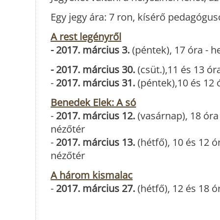
Egy jegy ára: 7 ron, kísérő pedagógu
A rest legényről
- 2017. március 3.
(péntek), 17 óra - 
- 2017. március 30.
(csüt.),11 és 13 ó
-
2017. március 31.
(péntek),10 és 12 
Benedek Elek: A só
-
2017. március 12.
(vasárnap), 18 óra
nézőtér
-
2017. március 13.
(hétfő), 10 és 12 ó
nézőtér
A három kismalac
-
2017. március 27.
(hétfő), 12 és 18 