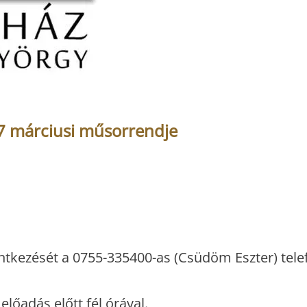
7 márciusi műsorrendje
lentkezését a 0755-335400-as (Csüdöm Eszter) te
 előadás előtt fél órával.