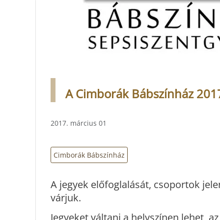
A Cimborák Bábszínház 201
2017. március 01
Cimborák Bábszínház
A jegyek előfoglalását, csoportok je
várjuk.
Jegyeket váltani a helyszínen lehet, az