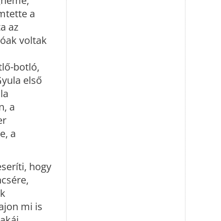
ngneme,
mtette a
a az
lóak voltak
lő-botló,
Gyula első
la
n, a
er
e, a
eríti, hogy
ncsére,
ek
ajon mi is
lakáj