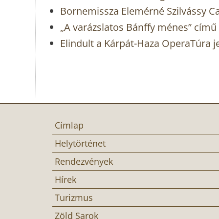
Bornemissza Elemérné Szilvássy Ca
„A varázslatos Bánffy ménes” című 
Elindult a Kárpát-Haza OperaTúra j
Címlap
Helytörténet
Rendezvények
Hírek
Turizmus
Zöld Sarok