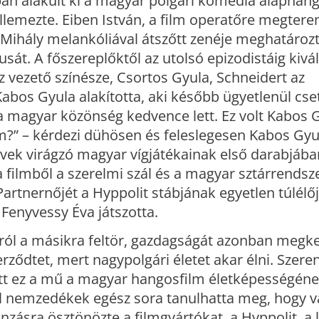
ban alakult ki a magyar polgári komédia alapha
llemezte. Eiben István, a film operatőre megtere
Mihály melankóliával átszőtt zenéje meghatározt
sát. A főszereplőktől az utolsó epizodistáig kivá
áz vezető színésze, Csortos Gyula, Schneidert az
bos Gyula alakította, aki később ügyetlenül cset
 a magyar közönség kedvence lett. Ez volt Kabos 
?” – kérdezi dühösen és feleslegesen Kabos Gyu
ek virágzó magyar vígjátékainak első darabjába
a filmből a szerelmi szál és a magyar sztárrendsz
artnernőjét a Hyppolit stábjának egyetlen túlélőj
Fenyvessy Éva játszotta.
ól a másikra feltör, gazdagságát azonban megkes
rződtet, mert nagypolgári életet akar élni. Szere
ett ez a mű a magyar hangosfilm életképességén
ől nemzedékek egész sora tanulhatta meg, hogy v
ánzásra ösztönözte a filmgyártókat, a Hyppolit, a 