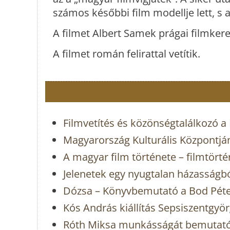
számos későbbi film modellje lett, s a
A filmet Albert Samek prágai filmkere
A filmet román felirattal vetítik.
Filmvetítés és közönségtalálkozó a
Magyarország Kulturális Központj
A magyar film története – filmtört
Jelenetek egy nyugtalan házasságbó
Dózsa – Könyvbemutató a Bod Pét
Kós András kiállítás Sepsiszentgyö
Róth Miksa munkásságát bemutató k