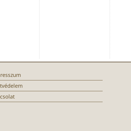
resszum
tvédelem
csolat