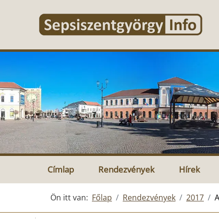
Címlap
Rendezvények
Hírek
Ön itt van:
Főlap
Rendezvények
2017
A