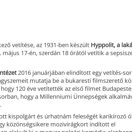
ező vetítése, az 1931-ben készült
Hyppolit, a lak
május 17-én, szerdán 18 órától vetítik a sepsisz
Intézet
2016 januárjában elindított egy vetítés-sor
gyszemeit mutatja be a bukaresti filmszerető k
hogy 120 éve vetítették az első filmet Budapesten
 sorban, hogy a Millenniumi Ünnepségek alkalmáv
.
tt kispolgárt és úrhatnám feleségét karikírozó 
gy közönségsikere mozivirágkort indított el