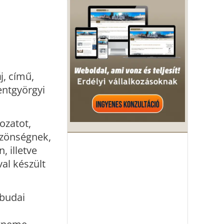
á
j, című,
entgyörgyi
ozatot,
özönségnek,
, illetve
al készült
óbudai