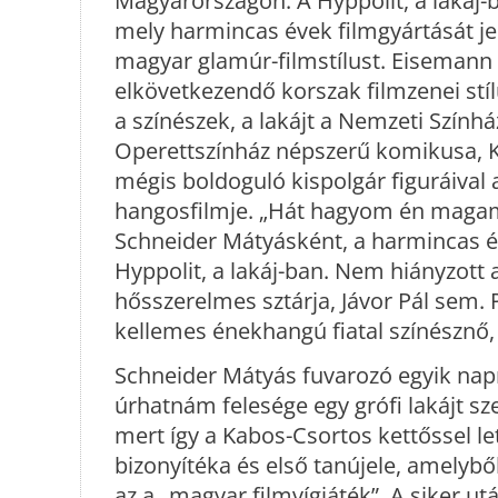
Magyarországon. A Hyppolit, a lakáj-
mely harmincas évek filmgyártását je
magyar glamúr-filmstílust. Eisemann 
elkövetkezendő korszak filmzenei stílu
a színészek, a lakájt a Nemzeti Szính
Operettszínház népszerű komikusa, Ka
mégis boldoguló kispolgár figuráival
hangosfilmje. „Hát hagyom én magam
Schneider Mátyásként, a harmincas év
Hyppolit, a lakáj-ban. Nem hiányzott 
hősszerelmes sztárja, Jávor Pál sem. P
kellemes énekhangú fiatal színésznő, 
Schneider Mátyás fuvarozó egyik napr
úrhatnám felesége egy grófi lakájt sze
mert így a Kabos-Csortos kettőssel l
bizonyítéka és első tanújele, amelyb
az a „magyar filmvígjáték”. A siker ut