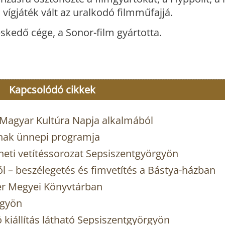
 vígjáték vált az uralkodó filmműfajjá.
skedő cége, a Sonor-film gyártotta.
Kapcsolódó cikkek
 Magyar Kultúra Napja alkalmából
ának ünnepi programja
éneti vetítéssorozat Sepsiszentgyörgyön
l – beszélegetés és fimvetítés a Bástya-házban
er Megyei Könyvtárban
rgyön
iállítás látható Sepsiszentgyörgyön