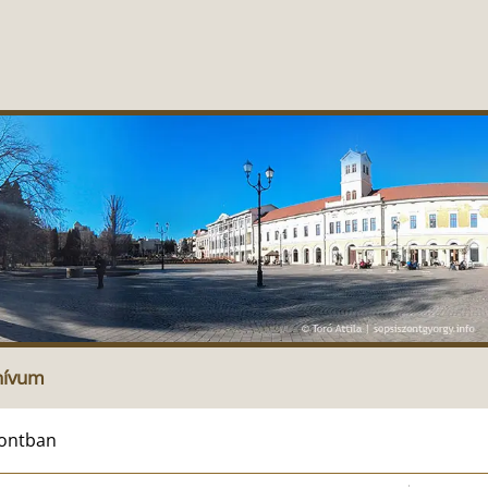
hívum
pontban