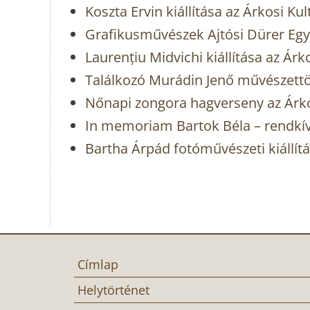
Koszta Ervin kiállítása az Árkosi Ku
Grafikusművészek Ajtósi Dürer Egye
Laurențiu Midvichi kiállítása az Ár
Találkozó Murádin Jenő művészettö
Nőnapi zongora hagverseny az Árko
In memoriam Bartok Béla – rendkí
Bartha Árpád fotóművészeti kiállít
Címlap
Helytörténet