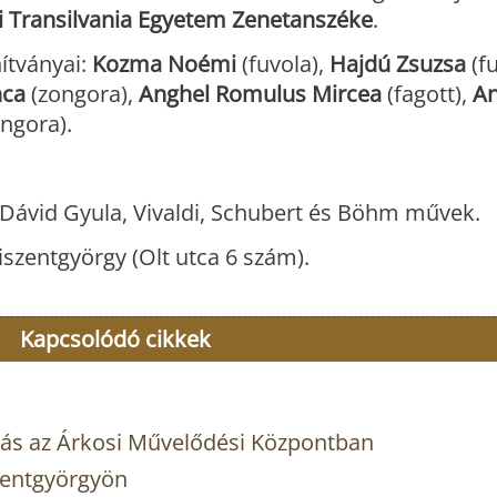
i Transilvania Egyetem Zenetanszéke
.
ítványai:
Kozma Noémi
(fuvola),
Hajdú Zsuzsa
(fu
nca
(zongora),
Anghel Romulus Mircea
(fagott),
A
ngora).
Dávid Gyula, Vivaldi, Schubert és Böhm művek.
iszentgyörgy (Olt utca 6 szám).
Kapcsolódó cikkek
ítás az Árkosi Művelődési Központban
szentgyörgyön