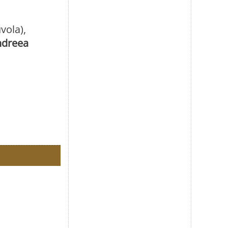
vola),
ndreea