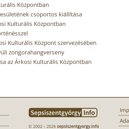
lturális Központban
sületének csoportos kiállítása
kosi Kulturális Központban
rténésszel
si Kulturális Központ szervezésében
vüli zongorahangverseny
ása az Árkosi Kulturális Központban
Imp
Ada
© 2002 – 2026
sepsiszentgyorgy.info