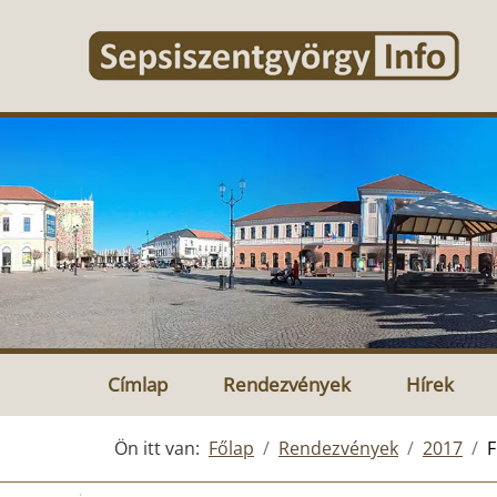
Címlap
Rendezvények
Hírek
Ön itt van:
Főlap
Rendezvények
2017
F