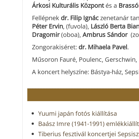
Árkosi Kulturális Központ
és a
Brassó
Fellépnek
dr. Filip Ignác
zenetanár tan
Péter Ervin
, (fuvola),
László Berta Bia
Dragomir
(oboa),
Ambrus Sándor
(zo
Zongorakiséret:
dr. Mihaela Pavel
.
Műsoron Fauré, Poulenc, Gerschwin, 
A koncert helyszíne: Bástya-ház, Seps
Yuumi japán fotós kiállítása
Baász Imre (1941-1991) emlékkiáll
Tiberius fesztivál koncertjei Sepsi