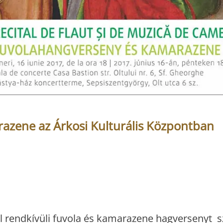
azene az Árkosi Kulturális Központban
ól rendkívüli fuvola és kamarazene hagversenyt s