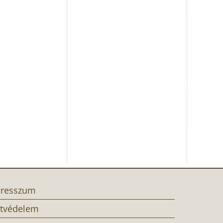
resszum
tvédelem