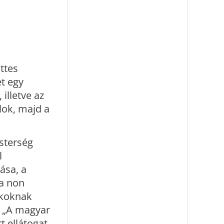
ttes
t egy
illetve az
lok, majd a
sterség
l
ása, a
 a non
ákoknak
n „A magyar
t ellátogat