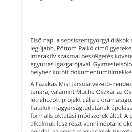
Első nap, a sepsiszentgyörgyi diákok 
legújabb, Pöttöm Palkó című gyereke
interaktív szakmai beszélgetés követet
együttes igazgatójával. Gyimesfelsőlo
helyhez kötött dokumentumfilmekkel 
A Fazakas Misi társulatvezető- rende
tanára, valamint Mucha Oszkár az Os
létrehozott projekt célja a drámatago
fiatalok magyarságtudatának ápolása
formális oktatási módszerek által. A 
alkalmuk lesz részt venni néptánc ok
népdal- az egész magyar lélek tükre”