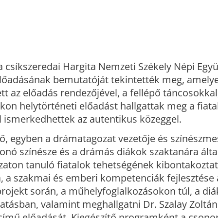
a csíkszeredai Hargita Nemzeti Székely Népi Együ
lőadásának bemutatóját tekintették meg, amelye
t az előadás rendezőjével, a fellépő táncosokkal, 
kon helytörténeti előadást hallgattak meg a fiata
ismerkedhettek az autentikus közeggel.
ző, egyben a drámatagozat vezetője és színészme
onó színésze és a drámás diákok szaktanára álta
zaton tanuló fiatalok tehetségének kibontakoztat
, a szakmai és emberi kompetenciák fejlesztése
projekt során, a műhelyfoglalkozásokon túl, a di
tatásban, valamint meghallgatni Dr. Szalay Zoltá
 című előadását. Kiegészítő programként a csopor