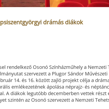
psiszentgyörgyi drámás diákok
ssel rendelkező Osonó Színházműhely a Nemzeti
lmányutat szervezett a Plugor Sándor Művészeti
ruár 14. és 16. között zajló projekt célja a drá
rális emlékezetének ápolása néprajz- és néptán
által. A diákok legutóbb decemberben vettek részt 
yet szintén az Osonó szervezett a Nemzeti Tehet