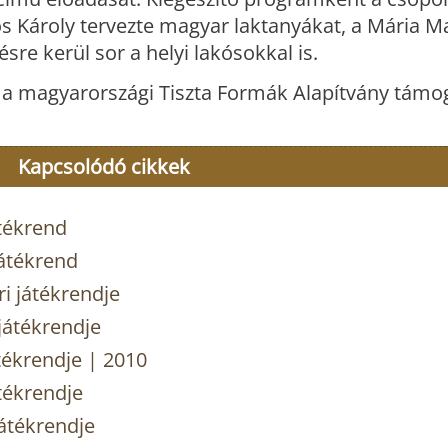
ós Károly tervezte magyar laktanyákat, a Mária 
sre kerül sor a helyi lakósokkal is.
 magyarországi Tiszta Formák Alapítvány támog
Kapcsolódó cikkek
tékrend
átékrend
 játékrendje
játékrendje
tékrendje | 2010
tékrendje
átékrendje