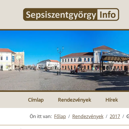
Címlap
Rendezvények
Hírek
Ön itt van:
Főlap
Rendezvények
2017
G