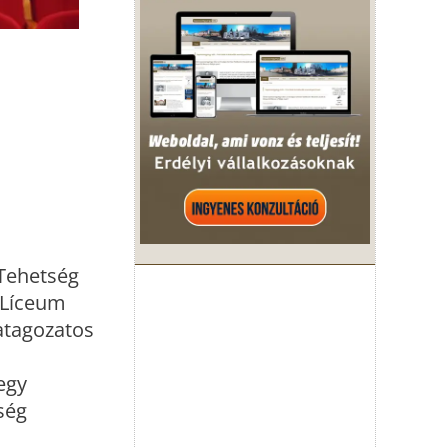
 Tehetség
 Líceum
matagozatos
c
egy
ség