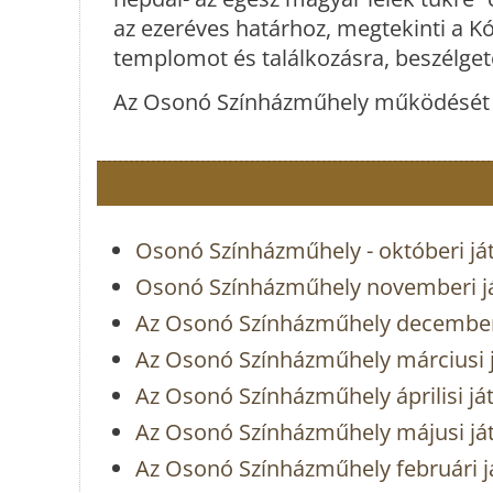
az ezeréves határhoz, megtekinti a K
templomot és találkozásra, beszélgeté
Az Osonó Színházműhely működését a
Osonó Színházműhely - októberi já
Osonó Színházműhely novemberi j
Az Osonó Színházműhely decemberi
Az Osonó Színházműhely márciusi 
Az Osonó Színházműhely áprilisi já
Az Osonó Színházműhely májusi já
Az Osonó Színházműhely februári j