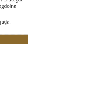
Magdolna
atja.