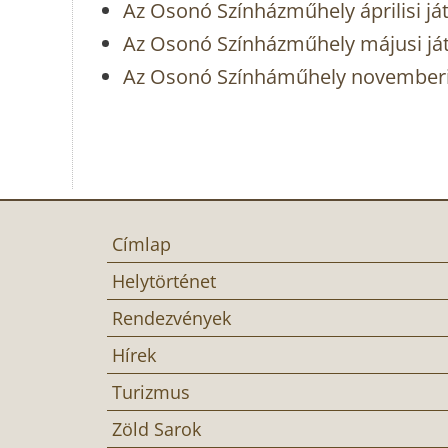
Az Osonó Színházműhely áprilisi já
Az Osonó Színházműhely májusi já
Az Osonó Színháműhely novemberi
Címlap
Helytörténet
Rendezvények
Hírek
Turizmus
Zöld Sarok