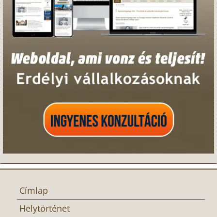
Címlap
Helytörténet