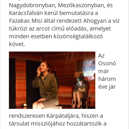
Nagydobronyban, Mezőkaszonyban, és
Karácsfalván kerül bemutatásra a
Fazakas Misi által rendezett Ahogyan a víz
tükrözi az arcot című előadás, amelyet
minden esetben közönségtalálkozó
követ.
Az
Osonó
már
három
éve jár
rendszeresen Kárpátaljára, hiszen a
társulat missziójához hozzátartozik a