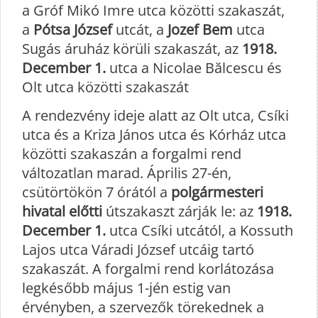
a Gróf Mikó Imre utca közötti szakaszát,
a
Pótsa József
utcát, a
Jozef Bem
utca
Sugás áruház körüli szakaszát, az
1918.
December 1.
utca a Nicolae Bălcescu és
Olt utca közötti szakaszát
A rendezvény ideje alatt az Olt utca, Csíki
utca és a Kriza János utca és Kórház utca
közötti szakaszán a forgalmi rend
változatlan marad. Április 27-én,
csütörtökön 7 órától a
polgármesteri
hivatal előtti
útszakaszt zárják le: az
1918.
December 1.
utca Csíki utcától, a Kossuth
Lajos utca Váradi József utcáig tartó
szakaszát. A forgalmi rend korlátozása
legkésőbb május 1-jén estig van
érvényben, a szervezők törekednek a