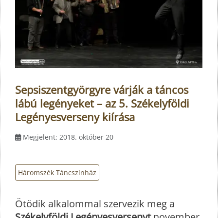
Sepsiszentgyörgyre várják a táncos
lábú legényeket – az 5. Székelyföldi
Legényesverseny kiírása
Megjelent: 2018. október 20
Háromszék Táncszínház
Ötödik alkalommal szervezik meg a
Székelyföldi Legényesversenyt
november