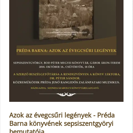
Azok az évegcsűri legények - Préda
Barna könyvének sepsiszentgyöryi
bemutatója