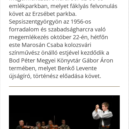
emlékparkban, melyet fáklyás felvonulás
követ az Erzsébet parkba.
Sepsiszentgyörgyön az 1956-os
forradalom és szabadságharcra való
megemlékezés október 22-én, hétfőn
este Marosán Csaba kolozsvári
színművész önálló estjével kezdődik a
Bod Péter Megyei Könyvtár Gábor Áron
termében, melyet Benkő Levente
újságíró, történész előadása követ.