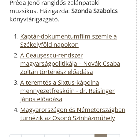
Préda Jenő rangidős zalánpataki
muzsikus. Házigazda:
Szonda Szabolcs
könyvtárigazgató.
Kaptár-dokumentumfilm szemle a
Székelyföld napokon
A Ceaușescu-rendszer
magyarságpolitikája – Novák Csaba
Zoltán történész előadása
A teremtés a Sixtus-kápolna
mennyezetfreskóin - dr. Reisinger
János előadása
Magyarországon és Németországban
turnézik az Osonó Színházműhely