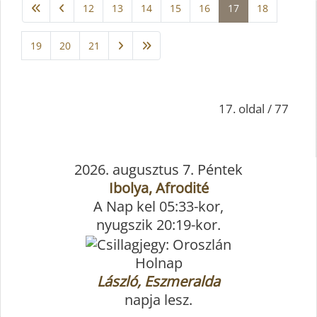
12
13
14
15
16
17
18
19
20
21
17. oldal / 77
2026. augusztus 7. Péntek
Ibolya, Afrodité
A Nap kel 05:33-kor,
nyugszik 20:19-kor.
Holnap
László, Eszmeralda
napja lesz.