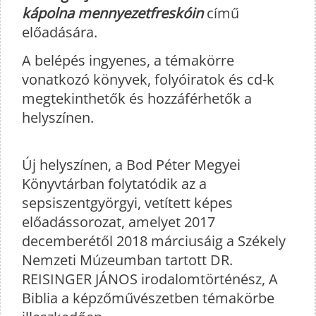
kápolna mennyezetfreskóin
című
előadására.
A belépés ingyenes, a témakörre
vonatkozó könyvek, folyóiratok és cd-k
megtekinthetők és hozzáférhetők a
helyszínen.
Új helyszínen, a Bod Péter Megyei
Könyvtárban folytatódik az a
sepsiszentgyörgyi, vetített képes
előadássorozat, amelyet 2017
decemberétől 2018 márciusáig a Székely
Nemzeti Múzeumban tartott DR.
REISINGER JÁNOS irodalomtörténész, A
Biblia a képzőművészetben témakörbe