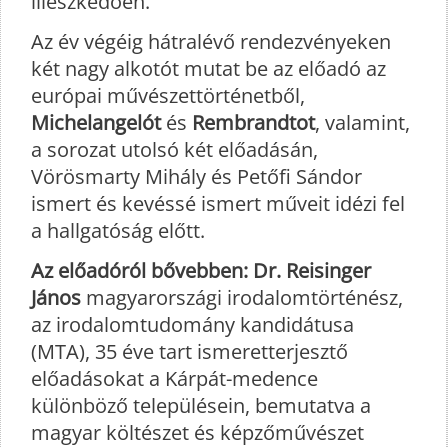
illeszkedően.
Az év végéig hátralévő rendezvényeken
két nagy alkotót mutat be az előadó az
európai művészettörténetből,
Michelangelót
és
Rembrandtot
, valamint,
a sorozat utolsó két előadásán,
Vörösmarty Mihály és Petőfi Sándor
ismert és kevéssé ismert műveit idézi fel
a hallgatóság előtt.
Az előadóról bővebben: Dr. Reisinger
János
magyarországi irodalomtörténész,
az irodalomtudomány kandidátusa
(MTA), 35 éve tart ismeretterjesztő
előadásokat a Kárpát-medence
különböző településein, bemutatva a
magyar költészet és képzőművészet