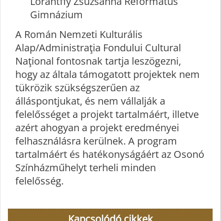
Lorántffy Zsuzsanna Református
Gimnázium
A Román Nemzeti Kulturális
Alap/Administraţia Fondului Cultural
Naţional fontosnak tartja leszögezni,
hogy az általa támogatott projektek nem
tükrözik szükségszerűen az
álláspontjukat, és nem vállalják a
felelősséget a projekt tartalmáért, illetve
azért ahogyan a projekt eredményei
felhasználásra kerülnek. A program
tartalmáért és hatékonyságáért az Osonó
Színházműhelyt terheli minden
felelősség.
Kapcsolódó cikkek