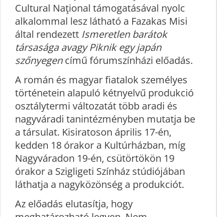
Cultural Naţional támogatásával nyolc
alkalommal lesz látható a Fazakas Misi
által rendezett
Ismeretlen barátok
társasága avagy Piknik egy japán
szőnyegen
című fórumszínházi előadás.
A román és magyar fiatalok személyes
történetein alapuló kétnyelvű produkció
osztálytermi változatát több aradi és
nagyváradi tanintézményben mutatja be
a társulat. Kisiratoson április 17-én,
kedden 18 órakor a Kultúrházban, míg
Nagyváradon 19-én, csütörtökön 19
órakor a Szigligeti Színház stúdiójában
láthatja a nagyközönség a produkciót.
Az előadás elutasítja, hogy
meghatározható legyen. Nem