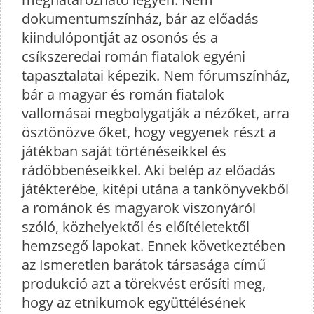
dokumentumszínház, bár az előadás
kiindulópontját az osonós és a
csíkszeredai román fiatalok egyéni
tapasztalatai képezik. Nem fórumszínház,
bár a magyar és román fiatalok
vallomásai megbolygatják a nézőket, arra
ösztönözve őket, hogy vegyenek részt a
játékban saját történéseikkel és
rádöbbenéseikkel. Aki belép az előadás
játékterébe, kitépi utána a tankönyvekből
a románok és magyarok viszonyáról
szóló, közhelyektől és előítéletektől
hemzsegő lapokat. Ennek következtében
az Ismeretlen barátok társasága című
produkció azt a törekvést erősíti meg,
hogy az etnikumok együttélésének