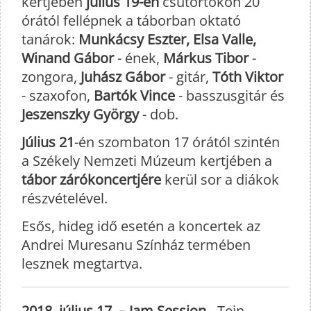
kertjében
július 19-én
csütörtökön 20
órától fellépnek a táborban oktató
tanárok:
Munkácsy Eszter, Elsa Valle,
Winand Gábor
- ének,
Márkus Tibor
-
zongora,
Juhász Gábor
- gitár,
Tóth Viktor
- szaxofon,
Bartók Vince
- basszusgitár és
Jeszenszky György
- dob.
Július 21
-én szombaton 17 órától szintén
a Székely Nemzeti Múzeum kertjében a
tábor zárókoncertjére
kerül sor a diákok
részvételével.
Esős, hideg idő esetén a koncertek az
Andrei Muresanu Színház termében
lesznek megtartva.
2018. július 17. – Jam Session
- Tein